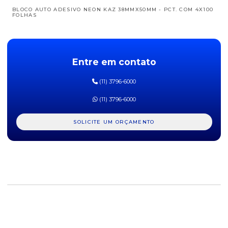
BLOCO AUTO ADESIVO NEON KAZ 38MMX50MM - PCT. COM 4X100
FOLHAS
BLOCO AUTO ADESIVO NEON KAZ 76MMX102MM - PCT. COM 400
FOLHAS
Entre em contato
BLOCO AUTO ADESIVO NEON KAZ 76MMX76MM - PCT. COM 400
FOLHAS
(11) 3796-6000
BLOCO AUTO ADESIVO NEON POST-IT 38MMX50MM - PCT. COM
4X100
(11) 3796-6000
BLOCO AUTO ADESIVO PAUTADO ADELBRAS - PACOTE COM 1
BLOCO
SOLICITE UM ORÇAMENTO
CADERNO DE CARTOGRAFIA E DESENHO FORONI - 96 FOLHAS
CADERNO FORONI 10 MATÉRIAS - 200 FOLHAS
CADERNO UNIVERSITÁRIO IMAGEM & MENSAGEM SPIRAL - 96
FOLHAS
CADERNO UNIVERSITÁRIO KAJOMA 1 MATÉRIA - 96 FOLHAS