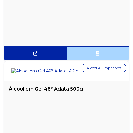
PAPEL SULFITE A4 COMUM REPORT COM 500 FOLHAS
PAPEL SULFITE A4 RECICLATO REPORT COM 500 FOLHAS
PAPEL SULFITE CHAMEX OFFICE A4 75G COM 500 FOLHAS
PAPEL SULFITE EXTRA BRANCO A4 OFFICINE 500 FOLHAS
PAPEL SULFITE HP OFFICE A4 75G COM 500 FOLHAS
PAPEL VEGETAL A4 CANSON - PACOTE COM 50 FOLHAS
Álcool & Limpadores
RECIBO COMERCIAL KAZ - TALÃO COM 50 FOLHAS
Álcool em Gel 46° Adata 500g