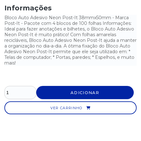
CARTAO PONTO MENSAL PACOTE COM 100 UNIDADES
Informações
CARTÃO PONTO MENSAL PALHA SÃO DOMINGOS COM 100
Bloco Auto Adesivo Neon Post-It 38mmx50mm - Marca
UNIDADES
Post-It - Pacote com 4 blocos de 100 folhas Informações:
Ideal para fazer anotações e bilhetes, o Bloco Auto Adesivo
CARTOLINA AMARELA 50CM X 66CM - PACOTE COM 100
Neon Post-It é muito prático! Com folhas amarelas
UNIDADES
recicláveis, Bloco Auto Adesivo Neon Post-It ajuda a manter
a organização no dia-a-dia. A ótima fixação do Bloco Auto
CARTOLINA AZUL 50CM X 66CM - PACOTE COM 100 UNIDADES
Adesivo Neon Post-It permite que ele seja utilizado em: *
Telas de computador; * Portas, paredes; * Espelhos, e muito
CARTOLINA BRANCA 50CM X 66CM - PACOTE COM 100 UNIDADES
mais!
CARTOLINA ROSA 50CM X 66CM - PACOTE COM 100 UNIDADES
CARTOLINA VERDE 50CM X 66CM - PACOTE COM 100 UNIDADES
ADICIONAR
LIVRO ATA 50 FOLHAS
VER CARRINHO
LIVRO ATA SEM MARGEM 100 FOLHAS TILIBRA
LIVRO MODELO 6 REGISTRO DOCUMENTO FISCAL E TERMOS DE
OCORRÊNCIAS