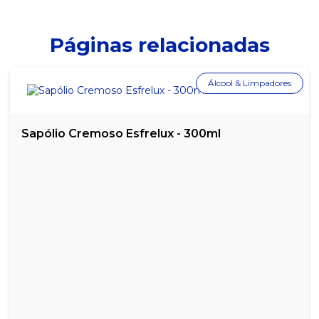
LIVRO PROTOCOLO CORRESPONDÊNCIA 1/4 100 FOLHAS
LIVRO REGISTRO DE EMPREGADO 100 FOLHAS
Páginas relacionadas
PAPEL CREPOM AMARELO - PACOTE COM 10 UNIDADES
Álcool & Limpadores
PAPEL CREPOM AZUL - PACOTE COM 10 UNIDADES
PAPEL CREPOM BRANCO - PACOTE COM 10 UNIDADES
Sapólio Cremoso Esfrelux - 300ml
PAPEL CREPOM PRETO - PACOTE COM 10 UNIDADES
PAPEL CREPOM ROSA - PACOTE COM 10 UNIDADES
PAPEL CREPOM VERDE - PACOTE COM 10 UNIDADES
PAPEL CREPOM VERMELHO - PACOTE COM 10 UNIDADES
PAPEL MANTEIGA 30CMX4M VABENE
PAPEL MANTEIGA 30CMX7,5M VABENE