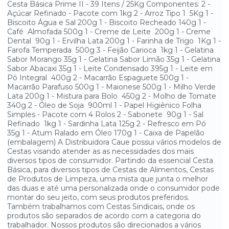
Cesta Básica Prime II - 39 Itens / 25Kg Componentes: 2 -
Açúcar Refinado - Pacote com 1kg 2 - Arroz Tipo 1 5Kg 1 -
Biscoito Água e Sal 200g 1 - Biscoito Recheado 140g 1 -
Café Almofada 500g 1 - Creme de Leite 200g 1 - Creme
Dental 90g 1 - Ervilha Lata 200g 1 - Farinha de Trigo 1Kg 1 -
Farofa Temperada 500g 3 - Feijão Carioca 1kg 1 - Gelatina
Sabor Morango 35g 1 - Gelatina Sabor Limão 35g 1 - Gelatina
Sabor Abacaxi 35g 1 - Leite Condensado 395g 1 - Leite em
Pó Integral 400g 2 - Macarrão Espaguete 500g 1 -
Macarrão Parafuso 500g 1 - Maionese 500g 1 - Milho Verde
Lata 200g 1 - Mistura para Bolo 450g 2 - Molho de Tomate
340g 2 - Óleo de Soja 900ml 1 - Papel Higiênico Folha
Simples - Pacote com 4 Rolos 2 - Sabonete 90g 1 - Sal
Refinado 1kg 1 - Sardinha Lata 125g 2 - Refresco em Pó
35g 1 - Atum Ralado em Óleo 170g 1 - Caixa de Papelão
(embalagem) A Distribuidora Caue possui vários modelos de
Cestas visando atender as as necessidades dos mais
diversos tipos de consumidor. Partindo da essencial Cesta
Básica, para diversos tipos de Cestas de Alimentos, Cestas
de Produtos de Limpeza, uma mista que junta o melhor
das duas e até uma personalizada onde o consumidor pode
montar do seu jeito, com seus produtos preferidos.
Também trabalhamos com Cestas Sindicais, onde os
produtos são separados de acordo com a categoria do
trabalhador. Nossos produtos são direcionados a vários