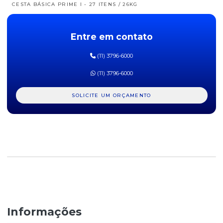
CESTA BÁSICA PRIME I - 27 ITENS / 26KG
CESTA BÁSICA PRIME II - 39 ITENS / 25KG
Entre em contato
CESTA BÁSICA TOP I - 21 ITENS / 16,5KG
(11) 3796-6000
CESTA BÁSICA TOP II - 26 ITENS / 19KG
(11) 3796-6000
CESTA DE LIMPEZA ECONÔMICA II - 14 ITENS / 5KG
SOLICITE UM ORÇAMENTO
CESTA LIMPEZA ECONÔMICA I - 12 ITENS / 2,5KG
CESTA LIMPEZA TOP I - 23 ITENS / 9KG
CESTA LIMPEZA TOP II - 17 ITENS / 8KG
Informações