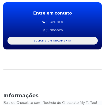
BALA DE CHOC C/ RECH DE MORANGO MY TOFFE 500G
Entre em contato
BALA DE GELATINA AROS AZEDINHOS DE MORANGO FINI 90G
DISPLAY C/12UN
(11) 3796-6000
BALA DE GELATINA BANANAS FINI 90G DISPLAY C/ 12UN
(11) 3796-6000
BALA DE GELATINA BEIJOS DE MORANGO FINI 90G DISPLAY C/
12UN
SOLICITE UM ORÇAMENTO
BALA DE GELATINA DENTADURAS FINI 90G DISPLAY C/ 12UN
BALA DE GELATINA MINHOCAS FINI 90G DISPLAY C/ 12UN
BALA DE GELATINA ÓCULOS DO HARRY FINI 70G DISPLAY
C/12UN
BALA DE GELATINA OVOS FRITOS FINI 90G DISPLAY C/12UN
BALA DE GELATINA URSINHO FINI 90G DISPLAY C/ 12UN
Informações
BALA DE GOMA FRUTAS SORTIDAS GOMUTCHO DISPLAY C/ 30UN
Bala de Chocolate com Recheio de Chocolate My Toffee!