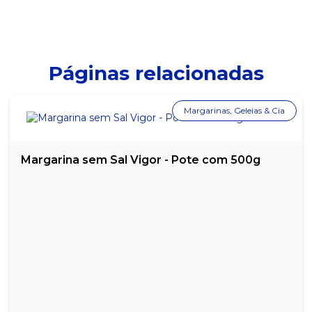
BUTTER TOFFEES INTENSE 53% CACAU SABOR CHOCOLATE 500G
BUTTER TOFFEES INTENSE 53% CACAU SABOR MENTA - 500G
Páginas relacionadas
BUTTER TOFFEES INTENSE 53% CACAU SABOR PISTACHE 500G
Margarinas, Geleias & Cia
BUTTER TOFFEES INTENSE 53% CACAU SABOR TRUFA 500G
CHICLETE SABOR FRAMBOESA BUZZY CROS DISPLAY C/ 40UN
Margarina sem Sal Vigor - Pote com 500g
CHICLETE SABOR HORTELÃ BUZZY TATUAGEM TRIBAL DISPLAY
C/ 100UN
CHICLETE SABOR TUTTI FRUTTI BUZZY TATUAGEM TRIBAL
DISPLAY C/ 100UN
CHICLETE SABOR UVA BUZZY CROC DISPLAY C/ 40UN
DROPS CEREJA FREEGELLS MENTOL DISPLAY C/ 12UN
DROPS EUCALIPTO FREEGELLS MENTOL DISPLAY C/ 12UN