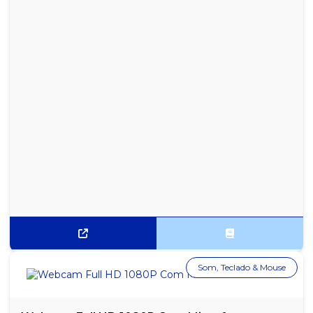
FRUITTELLA SWIRL MORANGO C/ CREME 15X41G
GARRAFA MENTOS PURE FRESH MINT DISPLAY 6X56G
GARRAFA MENTOS PURE FRESH WINTERGREEN DISPLAY 6X56G
GARRAFA MENTOS PURE FRUIT MORANGO DISPLAY 6X56G
GARRAFA MENTOS PURE FRUIT UVA DISPLAY 6X56G
GARRAFA MENTOS PURE WHITE DISPLAY 6X56G
GOMA DE MASCAR MELÂNCIA AZEDINHA FINI 80G DISPLAY
C/12UN
GOMA DE MASCAR SABOR CANELA FREEGELLS DISPLAY C/ 15UN
GOMA DE MASCAR SABOR EXTRA FORTE FREEGELLS DISPLAY C/
15UN
Som, Teclado & Mouse
GOMA DE MASCAR SABOR HORTELÃ FREEGELLS DISPLAY C/
15UN