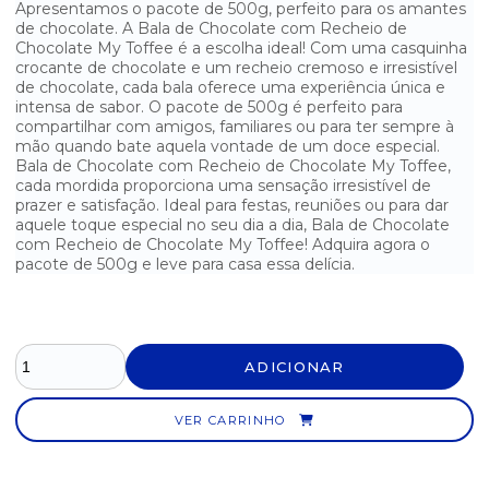
Apresentamos o pacote de 500g, perfeito para os amantes
BALA DE GOMA YOGURT GOMUTCHO DISPLAY C/ 30UN
de chocolate. A Bala de Chocolate com Recheio de
Chocolate My Toffee é a escolha ideal! Com uma casquinha
BALA DE HORTELÃ DORI - 600G
crocante de chocolate e um recheio cremoso e irresistível
de chocolate, cada bala oferece uma experiência única e
intensa de sabor. O pacote de 500g é perfeito para
BALA DE LEITE POCKET - 500G
compartilhar com amigos, familiares ou para ter sempre à
mão quando bate aquela vontade de um doce especial.
BALA DURA DE HORTELÃ FREEGELLS - 584G
Bala de Chocolate com Recheio de Chocolate My Toffee,
cada mordida proporciona uma sensação irresistível de
BALA DURA RECHEADA SORTIDA FREEGELLS 584G
prazer e satisfação. Ideal para festas, reuniões ou para dar
aquele toque especial no seu dia a dia, Bala de Chocolate
BALA GELATINA BANANA GO JELLY MINI DISPLAY C/ 12UN
com Recheio de Chocolate My Toffee! Adquira agora o
pacote de 500g e leve para casa essa delícia.
BALA GELATINA BEIJINHO DOCE GO JELLY MINI DISPLAY C/
12UN
BALA LUA CHEIA FRUTAS DORI - 600G
ADICIONAR
BALA SABOR AMENDOIM DADINHO 600G
VER CARRINHO
BALA SABOR SORTIDOS BOLA 7 PACOTE C/ 600G
BALA SABOR TUTTI FRUTTI COM RECHEIO DE CHICLETE BOLETE
600G