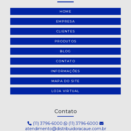
HOME
MENTOS TUTTI FRUTTI STICK 16X37,5G
EMPRESA
PIRULITO 7 BELO FRAMBOESA - PACOTE COM 600G
CLIENTES
PIRULITO CHICLETE SABOR CEREJA POP MANIA 600G
PRODUTOS
PIRULITO FRUTAS TROPICAIS POP MANIA - PACOTE COM 600G
BLOG
PIRULITO MAXXI SABOR CEREJA PINTA LÍNGUA POP MANIA 672G
CONTATO
INFORMAÇÕES
PIRULITO MAXXI SABOR ENERGY POP MANIA 672G
MAPA DO SITE
PIRULITO MAXXI SABOR FRAMBOESA PINTA LÍNGUA POP MANIA
672G
LOJA VIRTUAL
PIRULITO MAXXI SABOR MAÇÃ VERDE PINTA LÍNGUA POP
MANIA 672G
Contato
PIRULITO MAXXI SABOR MELANCIA POP MANIA 672G
(11) 3796-6000
(11) 3796-6000
PIRULITO SABOR FRUTA TROPICAL SORTIDA POP MANIA 600G
atendimento@distribuidoracaue.com.br