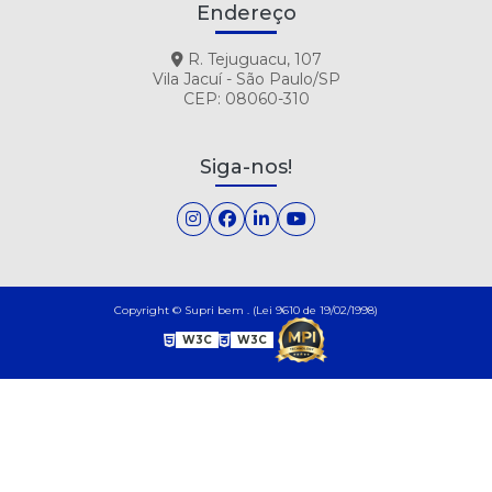
Endereço
TUBO CITRICO MORANGO FINI 80G DISPLAY C/ 12UN
R. Tejuguacu, 107
TUBO DOCE MORANGO FINI 80G DISPLAY C/ 12UN
Vila Jacuí - São Paulo/SP
CEP: 08060-310
TUBO RECH YOGURTE100 REGALIZ DISPLAY C/ 12UN
Siga-nos!
Copyright © Supri bem . (Lei 9610 de 19/02/1998)
W3C
W3C