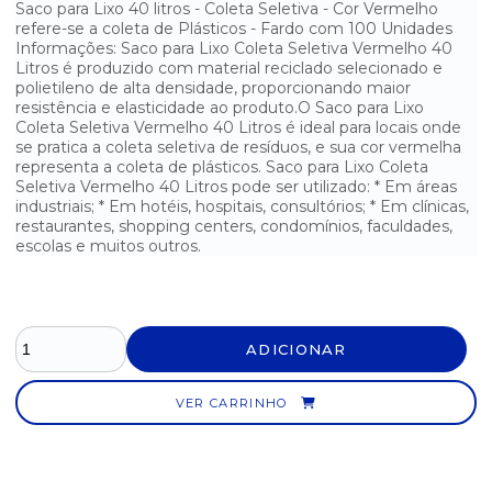
Saco para Lixo 40 litros - Coleta Seletiva - Cor Vermelho
SACO PARA LIXO 20 LITROS - COLETA SELETIVA BRANCO - 100
refere-se a coleta de Plásticos - Fardo com 100 Unidades
UNIDADES
Informações: Saco para Lixo Coleta Seletiva Vermelho 40
Litros é produzido com material reciclado selecionado e
SACO PARA LIXO 20 LITROS - COLETA SELETIVA LARANJA - 100
UNI.
polietileno de alta densidade, proporcionando maior
resistência e elasticidade ao produto.O Saco para Lixo
Coleta Seletiva Vermelho 40 Litros é ideal para locais onde
SACO PARA LIXO 20 LITROS - COLETA SELETIVA MARROM - 100
UNI.
se pratica a coleta seletiva de resíduos, e sua cor vermelha
representa a coleta de plásticos. Saco para Lixo Coleta
Seletiva Vermelho 40 Litros pode ser utilizado: * Em áreas
SACO PARA LIXO 20 LITROS - COLETA SELETIVA VERDE - 100
UNI.
industriais; * Em hotéis, hospitais, consultórios; * Em clínicas,
restaurantes, shopping centers, condomínios, faculdades,
SACO PARA LIXO 20 LITROS - COLETA SELETIVA VERMELHO -
escolas e muitos outros.
100 UNI.
SACO PARA LIXO 200 LITROS - COLETA SELETIVA AMARELO - 100
UNI.
ADICIONAR
SACO PARA LIXO 200 LITROS - COLETA SELETIVA AZUL - 100
UNIDADES
VER CARRINHO
SACO PARA LIXO 200 LITROS - COLETA SELETIVA BRANCO - 100
UNI.
SACO PARA LIXO 200 LITROS - COLETA SELETIVA LARANJA - 80
UNI.