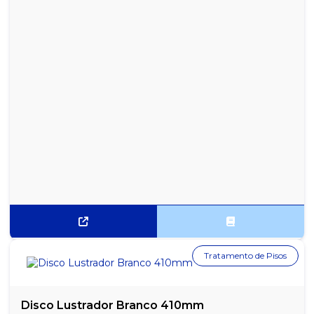
UNIDADES
SACO PARA LIXO INFECTANTE BRANCO 15L PACOTE COM 100
UNIDADES
SACO PARA LIXO INFECTANTE BRANCO 200L PACOTE COM 100
UNIDADES
SACO PARA LIXO INFECTANTE BRANCO 30L PACOTE COM 100
UNIDADES
SACO PARA LIXO INFECTANTE BRANCO 50L PACOTE COM 100
UNIDADES
Tratamento de Pisos
Disco Lustrador Branco 410mm