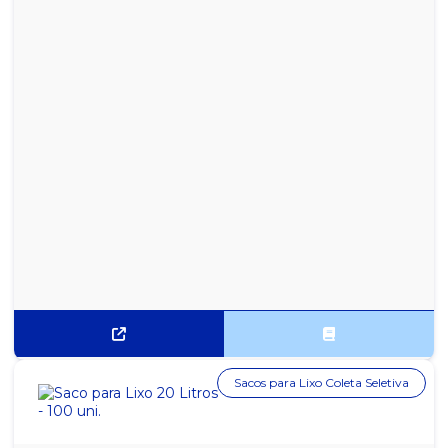
CHÁ VITAMINICO MEL, GENGIBRE E CÚRCUMA LEÃO COM 10
SACHES
MISTURA EM PÓ SABOR MORANGO NESQUIK NESTLÉ - SACHÊ
COM 380G
Sacos para Lixo Coleta Seletiva