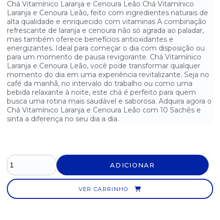
CHÁ DE ERVA DOCE LEÃO COM 15 SACHES
Chá Vitamínico Laranja e Cenoura Leão Chá Vitamínico
Laranja e Cenoura Leão, feito com ingredientes naturais de
alta qualidade e enriquecido com vitaminas A combinação
CHÁ DE HORTELÃ LEÃO COM 10 SAQUINHOS
refrescante de laranja e cenoura não só agrada ao paladar,
mas também oferece benefícios antioxidantes e
CHÁ DE HORTELÃ LEÃO COM 15 SACHES
energizantes. Ideal para começar o dia com disposição ou
para um momento de pausa revigorante. Chá Vitamínico
CHÁ DE MORANGO LEÃO COM 10 SACHES
Laranja e Cenoura Leão, você pode transformar qualquer
momento do dia em uma experiência revitalizante. Seja no
café da manhã, no intervalo do trabalho ou como uma
CHÁ EARL GREY LEÃO COM 10 SACHES
bebida relaxante à noite, este chá é perfeito para quem
busca uma rotina mais saudável e saborosa. Adquira agora o
CHÁ ENGLISH BREAKFAST LEÃO COM 10 SACHES
Chá Vitamínico Laranja e Cenoura Leão com 10 Sachês e
sinta a diferença no seu dia a dia.
CHÁ FRUTAS VERMELHAS LEÃO COM 10 SACHES
CHÁ GENGIBRE E ESPECIARIAS LEÃO COM 10 SACHES
CHÁ LARANJA, CRAVO E CANELA LEÃO COM 15 SACHES
ADICIONAR
CHÁ MAÇÃ COM CANELA COM 10 SACHES
VER CARRINHO
CHÁ MAÇÃ LEÃO COM 10 SACHES