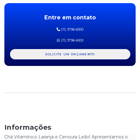
CHÁ BOLDO DO CHILE LEÃO COM 10 SAQUINHOS
Entre em contato
CHÁ BOLDO DO CHILE LEÃO COM 15 SACHES
(11) 3796-6000
CHÁ CARQUEJA LEÃO COM 10 SACHES
(11) 3796-6000
CHÁ CIDREIRA, LIMÃO E LARANJA LEÃO COM 15 SACHES
SOLICITE UM ORÇAMENTO
CHÁ DE CAMOMILA LEÃO COM 10 SAQUINHOS
CHÁ DE CAMOMILA LEÃO COM 15 SACHES
CHÁ DE CAMOMILA, CIDREIRA E MARACUJÁ LEÃO COM 15
SACHES
CHÁ DE CAPIM CIDREIRA LEÃO COM 10 SAQUINHOS
CHÁ DE CAPIM CIDREIRA LEÃO COM 15 SACHES
Informações
CHÁ DE ERVA DOCE LEÃO COM 10 SAQUINHOS
Chá Vitamínico Laranja e Cenoura Leão! Apresentamos o