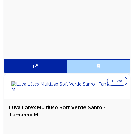
CHÁ REANIMA LEÃO COM 10 SACHES
CHÁ RECARREGA LEÃO COM 10 SACHES
CHÁ REEQUILIBRA LEÃO COM 10 SACHES
CHÁ RELAXA LEÃO COM 10 SACHES
CHÁ ROSAS SILVESTRES, HIBISCO E AMORA LEÃO COM 10
SACHES
CHÁ VERDE LEÃO COM 10 SAQUINHOS
Luvas
CHÁ VERDE, CIDREIRA E LIMÃO LEÃO COM 15 SACHES
CHÁ VERDE, GENGIBRE E LIMÃO DE PREPARO GELADO LEÃO
COM 10 SACHES
Luva Látex Multiuso Soft Verde Sanro -
Tamanho M
CHÁ VITAMINICO AÇAÍ E GUARANÁ LEÃO COM 10 SACHES
CHÁ VITAMÍNICO LARANJA E CENOURA LEÃO COM 10 SACHES