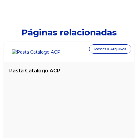
CHÁ MAÇÃ VERDE LEÃO COM 15 SACHES
CHÁ MARACUJÁ, LARANJA E GENGIBRE LEÃO COM 10 SACHES
CHÁ MATE COM GROSELHA NEGRA DE PREPARO GELADO LEÃO
Páginas relacionadas
COM 10 SACHES
CHÁ MATTE CANELA LEÃO COM 25 SAQUINHOS
Pastas & Arquivos
CHÁ MATTE NATURAL LEÃO COM 15 SACHES
CHÁ MATTE NATURAL LEÃO COM 25 SAQUINHOS
Pasta Catálogo ACP
CHÁ MATTE NATURAL LEÃO GRANEL 250G
CHÁ MATTE PÊSSEGO LEÃO COM 25 SAQUINHOS
CHÁ PRETO COM FRUTAS VERMELHAS PREPARO GELADO LEÃO
C/10 SACHÊS
CHÁ PRETO LEÃO COM 10 SACHES
CHÁ PRETO LEÃO COM PÊSSEGO 15 SACHES