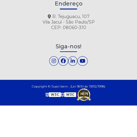
Endereço
R. Tejuguacu, 107
Vila Jacuí - São Paulo/SP
CEP: 08060-310
Siga-nos!
Copyright © Supri bem . (Lei 9610 de 19/02/1998)
W3C
W3C