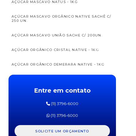
AÇÚCAR MASCAVO NATUS - 1KG
AÇÚCAR MASCAVO ORGÂNICO NATIVE SACHÊ C/
250 UN.
AÇÚCAR MASCAVO UNIÃO SACHE C/ 200UN.
APTAMIL
APTAM
FÓRMULA
FÓRM
AÇÚCAR ORGÂNICO CRISTAL NATIVE - 1KG
INFANTIL
INFAN
PRÓ
PR
EXPERT
EXPE
SL
SOJA
AÇÚCAR ORGÂNICO DEMERARA NATIVE - 1KG
DANONE
DANO
800G
800
AÇÚCAR ORGÂNICO UNIÃO SACHE 5G C/ 400UN.
Entre em contato
AÇÚCAR ORGÂNICO UNIÃO SACHE 5G C/ 40UN.
(11) 3796-6000
AÇÚCAR REFINADO CARAVELAS 1KG
(11) 3796-6000
AÇÚCAR REFINADO DA BARRA 1KG
SOLICITE UM ORÇAMENTO