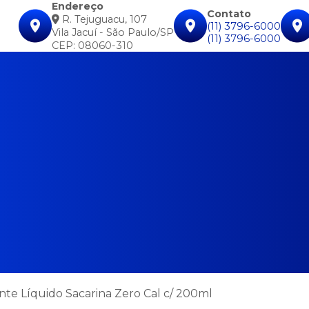
Endereço
Contato
R. Tejuguacu, 107
(11) 3796-6000
Vila Jacuí - São Paulo/SP
(11) 3796-6000
CEP: 08060-310
te Líquido Sacarina Zero Cal c/ 200ml