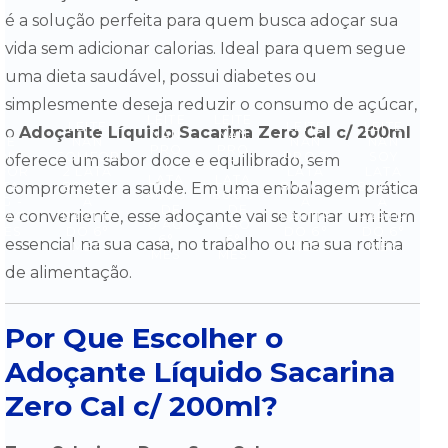
é a solução perfeita para quem busca adoçar sua
vida sem adicionar calorias. Ideal para quem segue
uma dieta saudável, possui diabetes ou
simplesmente deseja reduzir o consumo de açúcar,
LEITE
LEITE
LEITE
LEITE
LEITE
o
Adoçante Líquido Sacarina Zero Cal c/ 200ml
NAN
NAN
ITE
NAN
NAN
NAN
PRO
PRO
AN
COMFOR
PRO 2
SOY
S
oferece um sabor doce e equilibrado, sem
1
1
FOR
2 LATA
LATA
LATA
LATA
LATA
comprometer a saúde. Em uma embalagem prática
ATA
800G -
800G -
800G -
400G
800G
G -
A
A
A
- DE
- DE
e conveniente, esse adoçante vai se tornar um item
0 AO
PARTIR
PARTIR
PARTIR
0 AO
0 AO
MÊS
DO 6°
DO 6°
DO 6°
6°
6°
essencial na sua casa, no trabalho ou na sua rotina
MÊS
MÊS
MÊS
MÊS
MÊS
de alimentação.
Por Que Escolher o
Adoçante Líquido Sacarina
Zero Cal c/ 200ml?