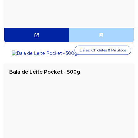
SALGADINHO DE MILHO ONDA REQUEIJÃO CHEETOS 45G
SALGADINHO DE MILHO PRESUNTOS FANDANGOS PACOTE 37G
SALGADINHO DE MILHO QUEIJO FANDANGOS PACOTE 45G
SALGADINHO DORITOS PACOTE 53G
Balas, Chicletes & Pirulitos
SALGADINHO TORCIDA PIMENTA MEXICANA 70G
TORRADA INTEGRAL BAUDUCCO - 142G
Bala de Leite Pocket - 500g
TORRADA INTEGRAL BAUDUCCO 15G - CAIXA COM 126 SACHÊS
TORRADA LEV MAGIC TOAST MARILAN - 150G
TORRADA MULTIGRÃOS BAUDUCCO 15G - CAIXA COM 126 SACHÊS
TORRADA SALGADA TRADICIONAL BAUDUCCO - 142G
TORRADA SALGADA TRADICIONAL BAUDUCCO 15G - CAIXA COM
126 SACHÊS