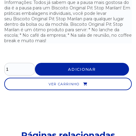
Informações: Todos já sabem que a pausa mais gostosa do
dia é a pausa para um Biscoito Original Pit Stop Marilan! Em
BISCOITO CREAM CRACKER LEVÍSSIMO BAUDUCCO - 200G
práticas embalagens individuais, você pode levar
seu Biscoito Original Pit Stop Marilan para qualquer lugar
BISCOITO CREAM CRACKER LEVÍSSIMO BAUDUCCO SACHÊ 9,5G -
CAIXA
dentro da bolsa ou da mochila. Biscoito Original Pit Stop
Marilan é um ótimo produto para servir: * No lanche da
escola; * No café da empresa; * Na sala de reunião, no coffee
BISCOITO CREAM CRACKER MARILAN - 350G
break e muito mais!
BISCOITO CREAM CRACKER PANCO - 200G
BISCOITO CREAM CRACKER RENATA SACHÊ 10G - CAIXA COM
360
ADICIONAR
BISCOITO DE POLVILHO BISCOITONE - 200G
VER CARRINHO
BISCOITO DE POLVILHO CASSINI 200G
BISCOITO DELICIOSOS SALGADINHOS PANCO - 500G
BISCOITO FOLHATA ADRIA - 170G
BISCOITO INTEGRAL CLUB SOCIAL - 144G
Páginas relacionadas