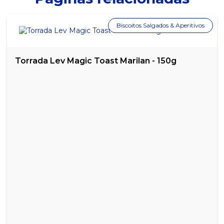
BISCOITO ORIGINAL CLUB SOCIAL - 144G
Biscoitos Salgados & Aperitivos
BISCOITO ORIGINAL PIT STOP MARILAN - 162G
BISCOITO SACHÊ RENATA ÁGUA E SAL 10G - CAIXA COM 180 UN
Torrada Lev Magic Toast Marilan - 150g
BISCOITO SALGADINHO ORIGINAL TUCS - 100G
BISCOITO SALGADO WIND PANCO - 500G
BISCOITO SUBLIME CRACKER CREAM SODA PANCO - 400G
BISCOITO SUBLIME CRACKER PANCO - 200G
SALGADINHO CHEETOS CHEEDAR PACOTE 41G
SALGADINHO CHEETOS MIX PACOTE 41G
SALGADINHO CHEETOS QUEIJO PACOTE 40G
SALGADINHO CHEETOS REQUEIJÃO PACOTE 45G