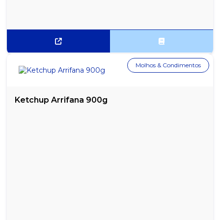
MOLHO SHOYU SAKURA - 150ML
MORTADELA DEFUMADA SEARA - APROXIMADAMENTE 4 KG
MOSTARDA ARRIFANA - 3,5 KG
Molhos & Condimentos
MOSTARDA ARRIFANA - 900G
Ketchup Arrifana 900g
MOSTARDA ARRIFANA SACHÊ - CAIXA COM 175 UNIDADES
MOSTARDA HEINZ SACHÊ - CAIXA COM 192 UNIDADES
MOSTARDA QUERO - EMBALAGEM COM 190G
MOSTARDA TRADICIONAL HELLMANNS 170G
POLPA DE TOMATE CICA 520G