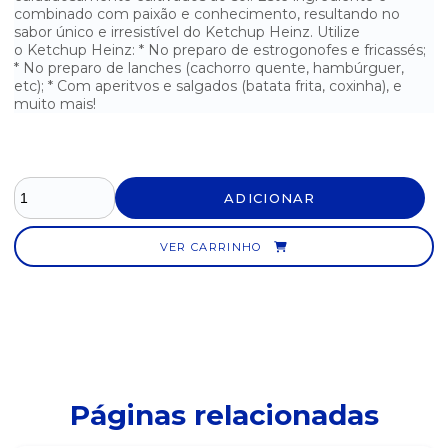
combinado com paixão e conhecimento, resultando no
sabor único e irresistível do Ketchup Heinz. Utilize
MOLHO DE PIMENTA TABASCO - 60ML
o Ketchup Heinz: * No preparo de estrogonofes e fricassés;
* No preparo de lanches (cachorro quente, hambúrguer,
MOLHO DE SALADA CASEIRO HELLMANNS
etc); * Com aperitvos e salgados (batata frita, coxinha), e
muito mais!
MOLHO DE SALADA ITALIANO ARRIFANA
MOLHO DE SALADA ITALIANO SACHÊ ISIS - CAIXA COM 180
UNIDADES
ADICIONAR
MOLHO DE SALADA PARMESÃO ARRIFANA
VER CARRINHO
MOLHO DE TOMATE FUGINI - PACOTE COM 300G
MOLHO DE TOMATE QUERO 300G
MOLHO DE TOMATE TRADICIONAL FUGINI - PACOTE COM 1,7KG
MOLHO DE TOMATE TRADICIONAL POMAROLA - LATA COM 3,1KG
Páginas relacionadas
MOLHO DE TOMATE TRADICIONAL POMAROLA - LATA COM 340G