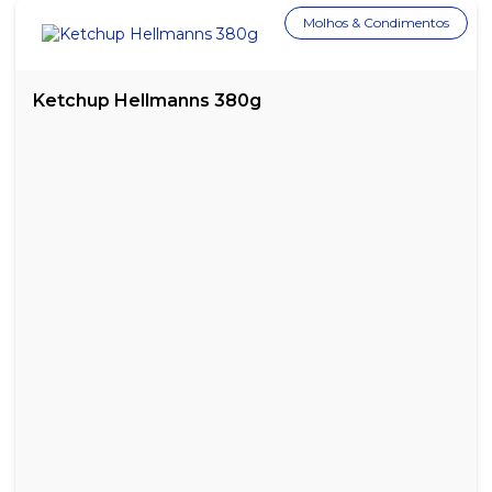
MOLHO DE TOMATE TRADICIONAL SALSARETTI - LATA COM 340G
Molhos & Condimentos
MOLHO DE TOMATE TRADICIONAL SALSARETTI - PACOTE COM
3,1KG
Ketchup Hellmanns 380g
MOLHO DE TOMATE TRADICIONAL SALSARETTI - SACHÊ COM
300G
MOLHO INGLÊS ARRIFANA - EMBALAGEM COM 150ML
MOLHO INGLÊS ARRIFANA - GARRAFA COM 1 LITRO
MOLHO PARA SALADA MOSTARDA & MEL MASTERFOODS - 234ML
MOLHO PARA SALADA ROSÉ ARRIFANA - 240ML
MOLHO SABOR LIMÃO ARRIFANA - 150ML
MOLHO SHOYO SAKURA - 1 LITRO
MOLHO SHOYU ARRIFANA - COM 150ML
MOLHO SHOYU ARRIFANA - GARRAFA COM 1010ML