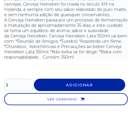
cervejas. Cerveja Heineken foi criada no século XIX na
Holanda, e sempre com seu sabor elaborado do puro malte,
CERVEJA PURO MALTE BOHEMIA LATA 350ML
e sem nenhuma adição de quaisquer conservantes.
A Cerveja Heineken passa por um processo de fermentação
CERVEJA SKOL LATA 269ML
e maturação de aproximadamente 35 dias, e este cuidado
se torna um equilíbrio de aroma, sabor e suavidade
CERVEJA SKOL LATA 350ML
da Cerveja Heineken. Cerveja Heineken Lata 350ml vai bem
com: *Reunião de Amigos; *Futebol; *Assistindo um filme;
*Churrasco; Advertências e Precauções ao beber Cerveja
CERVEJA STELLA ARTOIS LATA 269ML
Heineken Lata 350ml: *Não beba se for dirigir; *Beba com
responsabilidade; Contém 350ml
CONHAQUE DE GENGIBRE DREHER 900ML
GIN BEEFEATER LONDON DRY 750ML
GIN BOMBAY SAPPHIRE LONDON DRY 750ML
ADICIONAR
VODKA ABSOLUT 1L
VER CARRINHO
VODKA BALALAIKA 1L
VODKA CIROC 750ML
VODKA GREY GOOSE 750ML