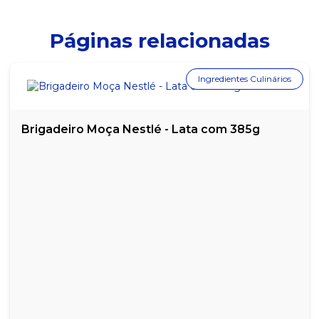
VODKA SMIRNOFF RED 998ML
Páginas relacionadas
WHISKY AMERICANO JACK DANIELS HONEY 1 LITRO
Ingredientes Culinários
WHISKY BALLANTINES FINEST 8 ANOS 1L
WHISKY CHIVAS REGAL 12 ANOS 1L
Brigadeiro Moça Nestlé - Lata com 385g
WHISKY JOHNNIE WALKER BLACK LABEL 12 ANOS - 1L
WHISKY JOHNNIE WALKER RED LABEL 1L