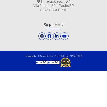
R. Tejuguacu, 107
Vila Jacuí - São Paulo/SP
CEP: 08060-310
Siga-nos!
Copyright © Supri bem . (Lei 9610 de 19/02/1998)
W3C
W3C