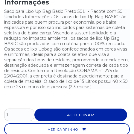
Informações
SACO PARA LIXO PRETO SUPER REFORÇADO 100 LITROS -
FARDO COM 5KG
Saco para Lixo Up Bag Basic Preto 50L - Pacote com 50
Unidades Informações: Os sacos de lixo Up Bag BASIC são
SACO PARA LIXO PRETO SUPER REFORÇADO 20 LITROS - FARDO
COM 5KG
indicados para quem procura por economia, pois baixa
espessura e por isso são indicados para sistemas de coleta
seletiva de baixa carga. Visando a sustentabilidade e a
SACO PARA LIXO PRETO SUPER REFORÇADO 40 LITROS - FARDO
COM 5KG
redução no impacto ambiental, os sacos de lixo Up Bag
BASIC são produzidos com matéria-prima 100% reciclada.
SACO PARA LIXO PRETO SUPER REFORÇADO 60 LITROS - FARDO
Os sacos de lixo Upbag são confeccionados em cores vivas
COM 5KG
e uniformes, ideais para a coleta seletiva que visa à
separação dos tipos de resíduos, promovendo a reciclagem,
SACO PARA LIXO REFORÇADO 20 LITROS - 100 UNIDADES
destinação adequada e armazenagem correta de cada tipo
de resíduo. Conforme a Resolução CONAMA n° 275 de
25/04/2001, a cor preta é destinada especialmente para a
SACO PARA LIXO REFORÇADO VABENE 100L - PACOTE COM 10
UNIDADES
coleta de madeira. O saco de lixo de 15 Litros possui 40 x 50
cm e 23 microns de espessura (2,3 micras).
SACO PARA LIXO REFORÇADO VABENE 15L - PACOTE COM 40
UNIDADES
SACO PARA LIXO REFORÇADO VABENE 30L - PACOTE COM 25
UNIDADES
ADICIONAR
SACO PARA LIXO REFORÇADO VABENE 50L - PACOTE COM 15
UNIDADES
VER CARRINHO