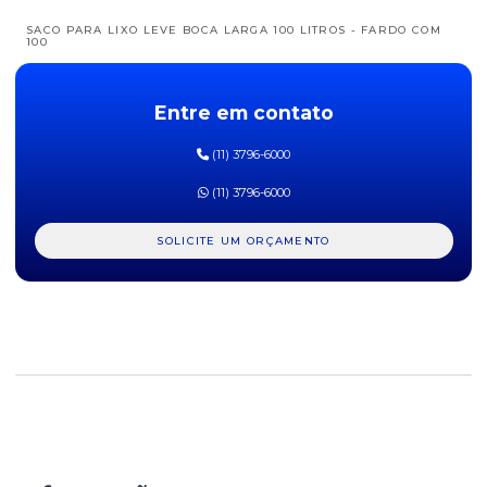
SACO PARA LIXO LEVE BOCA LARGA 100 LITROS - FARDO COM
100
SACO PARA LIXO PIA E BANHEIRO VABENE 7,5 LITROS PACOTE
C/ 50 UN.
Entre em contato
SACO PARA LIXO PRETO BOCA LARGA REFORÇADO 100 LITROS -
(11) 3796-6000
50 UNI.
(11) 3796-6000
SACO PARA LIXO PRETO BOCA LARGA REFORÇADO 200 LITROS -
50 UNI.
SOLICITE UM ORÇAMENTO
SACO PARA LIXO PRETO P8 300 LITROS PACOTE COM 50
UNIDADES
SACO PARA LIXO PRETO REFORÇADO
SACO PARA LIXO PRETO REFORÇADO 100 LITROS - 100 UNI.
SACO PARA LIXO PRETO REFORÇADO 40 LITROS - 100 UNI.
SACO PARA LIXO PRETO REFORÇADO 60 LITROS - 100 UNI.