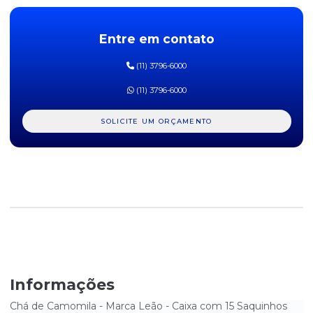
CHÁ BOLDO DO CHILE LEÃO COM 10 SAQUINHOS
Entre em contato
CHÁ BOLDO DO CHILE LEÃO COM 15 SACHES
(11) 3796-6000
CHÁ CARQUEJA LEÃO COM 10 SACHES
(11) 3796-6000
CHÁ CIDREIRA, LIMÃO E LARANJA LEÃO COM 15 SACHES
SOLICITE UM ORÇAMENTO
CHÁ DE CAMOMILA LEÃO COM 10 SAQUINHOS
CHÁ DE CAMOMILA LEÃO COM 15 SACHES
CHÁ DE CAMOMILA, CIDREIRA E MARACUJÁ LEÃO COM 15
SACHES
CHÁ DE CAPIM CIDREIRA LEÃO COM 10 SAQUINHOS
CHÁ DE CAPIM CIDREIRA LEÃO COM 15 SACHES
Informações
CHÁ DE ERVA DOCE LEÃO COM 10 SAQUINHOS
Chá de Camomila - Marca Leão - Caixa com 15 Saquinhos