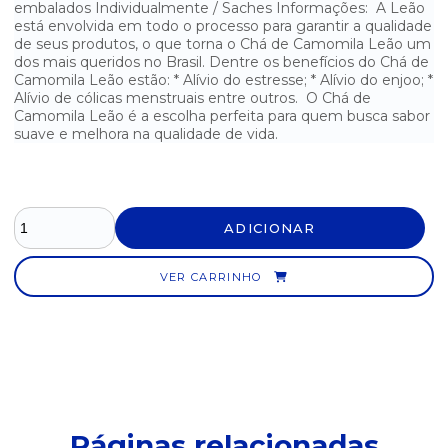
CHÁ DE ERVA DOCE LEÃO COM 15 SACHES
embalados Individualmente / Saches Informações: A Leão
está envolvida em todo o processo para garantir a qualidade
de seus produtos, o que torna o Chá de Camomila Leão um
CHÁ DE HORTELÃ LEÃO COM 10 SAQUINHOS
dos mais queridos no Brasil. Dentre os benefícios do Chá de
Camomila Leão estão: * Alívio do estresse; * Alívio do enjoo; *
CHÁ DE HORTELÃ LEÃO COM 15 SACHES
Alívio de cólicas menstruais entre outros. O Chá de
Camomila Leão é a escolha perfeita para quem busca sabor
CHÁ DE MORANGO LEÃO COM 10 SACHES
suave e melhora na qualidade de vida.
CHÁ EARL GREY LEÃO COM 10 SACHES
CHÁ ENGLISH BREAKFAST LEÃO COM 10 SACHES
ADICIONAR
CHÁ FRUTAS VERMELHAS LEÃO COM 10 SACHES
VER CARRINHO
CHÁ GENGIBRE E ESPECIARIAS LEÃO COM 10 SACHES
CHÁ LARANJA, CRAVO E CANELA LEÃO COM 15 SACHES
CHÁ MAÇÃ COM CANELA COM 10 SACHES
CHÁ MAÇÃ LEÃO COM 10 SACHES
Páginas relacionadas