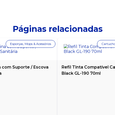
Páginas relacionadas
Esponjas, Mops & Acessórios
Cartucho
a com Suporte / Escova
Refil Tinta Compatível C
a
Black GL-190 70ml