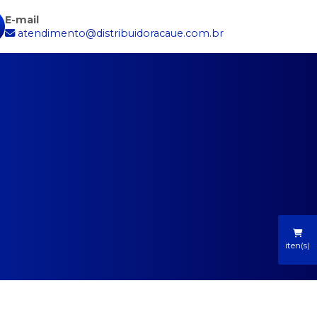
E-mail
atendimento@distribuidoracaue.com.br
iten(s)