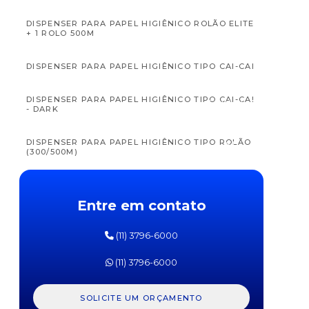
DISPENSER PARA PAPEL HIGIÊNICO ROLÃO ELITE
+ 1 ROLO 500M
DISPENSER PARA PAPEL HIGIÊNICO TIPO CAI-CAI
APTAMIL
APTAM
DISPENSER PARA PAPEL HIGIÊNICO TIPO CAI-CAI
FÓRMULA
FÓRM
- DARK
INFANTIL
INFAN
PRÓ
PR
EXPERT
EXPE
DISPENSER PARA PAPEL HIGIÊNICO TIPO ROLÃO
SL
SOJA
(300/500M)
DANONE
DANO
800G
800
DISPENSER PARA PAPEL HIGIÊNICO TIPO ROLÃO
(300/500M) - DARK
Entre em contato
DISPENSER PARA PAPEL TOALHA INTERFOLHA
(11) 3796-6000
ELITE + 200 FOLHAS DUPLAS
(11) 3796-6000
DISPENSER PARA PAPEL TOALHA INTERFOLHAS 2
OU 3 DOBRAS
SOLICITE UM ORÇAMENTO