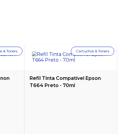
s & Toners
Cartuchos & Toners
anon
Refil Tinta Compatível Epson
T664 Preto - 70ml