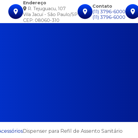
Endereço
Contato
R. Tejuguacu, 107
(11) 3796-6000
Vila Jacuí - São Paulo/SP
(11) 3796-6000
CEP: 08060-310
Acessórios
Dispenser para Refil de Assento Sanitário