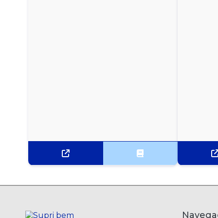
PLACA SINALIZAÇÃO - BANHEIRO MOLHADO
PLACA SINALIZAÇÃO - EM MANUTENÇÃO
SUPORTE PARA COPO DESCARTÁVEL DE ÁGUA
EM ACRÍLICO
SUPORTE PARA COPO DESCARTÁVEL DE ÁGUA
EM INOX
SUPORTE PARA COPO DESCARTÁVEL DE CAFÉ EM
ACRÍLICO
SUPORTE PARA COPO DESCARTÁVEL DE CAFÉ EM
INOX
SUPORTE PARA PAPEL HIGIÊNICO ROLÃO EM
ABS
Navega