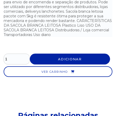
para envio de encomenda e separação de produtos. Pode
ser utilizado por diferentes segmentos distribuidoras, lojas
SACOLA BOCA DE PALHAÇO LARANJA 5 KG 25X35
comerciais, deliverys lanchonetes. Sacola branca leitosa
pacote com 5kg é resistente ótima para proteger a sua
SACOLA BOCA DE PALHAÇO LARANJA 5 KG 30X40
mercadoria e podendo render bastante. CARACTERÍSTICAS
DA SACOLA BRANCA LEITOSA Plastico Liso USO DA
SACOLA BOCA DE PALHAÇO LARANJA 5 KG 35X45
SACOLA BRANCA LEITOSA Distribuidoras / Loja comercial
Transportadoras Uso diario
SACOLA BOCA DE PALHAÇO LARANJA 5 KG 40X50
SACOLA BOCA DE PALHAÇO LARANJA 5 KG 45X60
ADICIONAR
SACOLA BOCA DE PALHAÇO LARANJA 5 KG 50X70
SACOLA BOCA DE PALHAÇO PRETA 5 KG 20X30
VER CARRINHO
SACOLA BOCA DE PALHAÇO PRETA 5 KG 25X35
SACOLA BOCA DE PALHAÇO PRETA 5 KG 30X40
SACOLA BOCA DE PALHAÇO PRETA 5 KG 35X45
Páginas relacionadas
SACOLA BOCA DE PALHAÇO PRETA 5 KG 40X50