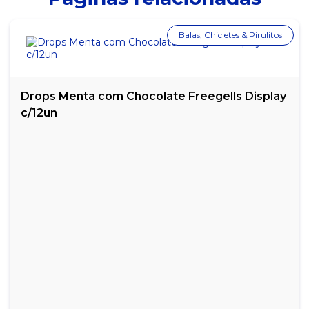
SACOLA BOCA DE PALHAÇO PRETA 5 KG 45X60
Balas, Chicletes & Pirulitos
SACOLA BOCA DE PALHAÇO PRETA 5 KG 50X70
SACOLA BOCA DE PALHAÇO VERMELHA 5 KG 20X30
Drops Menta com Chocolate Freegells Display
SACOLA BOCA DE PALHAÇO VERMELHA 5 KG 25X35
c/12un
SACOLA BOCA DE PALHAÇO VERMELHA 5 KG 30X40
SACOLA BOCA DE PALHAÇO VERMELHA 5 KG 35X45
SACOLA BOCA DE PALHAÇO VERMELHA 5 KG 40X50
SACOLA BOCA DE PALHAÇO VERMELHA 5 KG 45X60
SACOLA BOCA DE PALHAÇO VERMELHA 5 KG 60X70
SACOLA BRANCA LEITOSA PACOTE COM 5KG 30X40
SACOLA BRANCA LEITOSA PACOTE COM 5KG 40X50