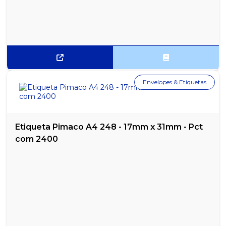
SACOLA BRANCA LEITOSA PACOTE COM 5KG 45X60
SACOLA BRANCA LEITOSA PACOTE COM 5KG 60X80
SACOLA COLORIDA AMARELA PACOTE 5 KG 30X40
SACOLA COLORIDA AMARELA PACOTE 5 KG 40X50
Envelopes & Etiquetas
SACOLA COLORIDA AMARELA PACOTE 5 KG 45X60
SACOLA COLORIDA AMARELA PACOTE 5 KG 50X70
Etiqueta Pimaco A4 248 - 17mm x 31mm - Pct
com 2400
SACOLA COLORIDA AMARELA PACOTE 5 KG 60X80
SACOLA COLORIDA AZUL PACOTE 5 KG 30X40
SACOLA COLORIDA AZUL PACOTE 5 KG 40X50
SACOLA COLORIDA AZUL PACOTE 5 KG 45X60
SACOLA COLORIDA AZUL PACOTE 5 KG 50X70