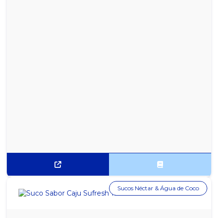
SACOLA DE PAPEL KRAFT 18X36X10 COM 100 UN
SACOLA DE PAPEL KRAFT 24X40X15 COM 100 UN
SACOLA DE PAPEL KRAFT 30X42X12 COM 100 UN
SACOLA PLÁSTICO CRISTAL 5 KG 25X35
SACOLA PRETA RECICLADA PACOTE COM 5KG 30X40
SACOLA PRETA RECICLADA PACOTE COM 5KG 40X50
SACOLA PRETA RECICLADA PACOTE COM 5KG 45X60
SACOLA PRETA RECICLADA PACOTE COM 5KG 50X70
SACOLA PRETA RECICLADA PACOTE COM 5KG 60X80
Sucos Néctar & Água de Coco