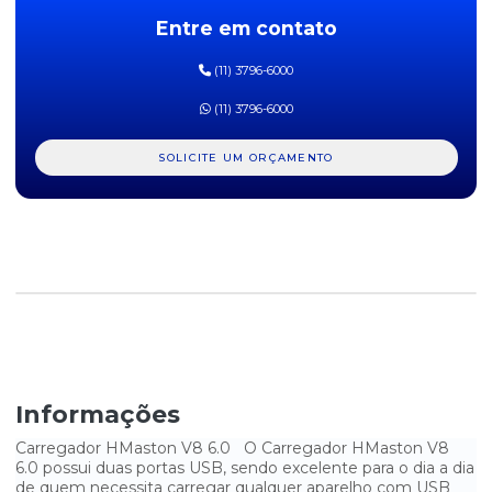
Entre em contato
CABO HDMI X MICRO HDMI 1,8M
(11) 3796-6000
CARREGADOR HMASTON V8 6.0
(11) 3796-6000
CARREGADOR VEICULAR 2 USB FEITUN
SOLICITE UM ORÇAMENTO
Informações
Carregador HMaston V8 6.0 O Carregador HMaston V8
6.0 possui duas portas USB, sendo excelente para o dia a dia
de quem necessita carregar qualquer aparelho com USB