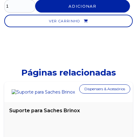
DESENTUPIDOR DIABO VERDE 1L
ADICIONAR
DESENTUPIDOR DIABO VERDE 300G
VER CARRINHO
EVITA MOFO AZULIM FLORAL- 160GR
LIMPA ALUMÍNIO DVISÃO - 5 LITROS
LIMPA ESTOFADOS E CARPETES ZAP CLEAN - 500ML
LIMPA VIDRO DVISÃO - 5 LITROS
Páginas relacionadas
LIMPA VIDROS AZULIM 500ML
Dispensers & Acessórios
LIMPA VIDROS AZULIM 5L
LIMPA VIDROS URCA 500ML
Suporte para Saches Brinox
LIMPA VIDROS VIDREX VEJA - REFIL COM 500ML
LIMPA VIDROS WORKER - COM 500ML