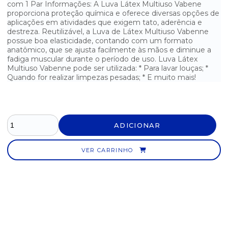
com 1 Par Informações: A Luva Látex Multiuso Vabene
LUVA LÁTEX MULTIUSO TOP VERDE - TAMANHO G
proporciona proteção química e oferece diversas opções de
aplicações em atividades que exigem tato, aderência e
LUVA LÁTEX MULTIUSO TOP VERDE - TAMANHO M
destreza. Reutilizável, a Luva de Látex Multiuso Vabenne
possue boa elasticidade, contando com um formato
anatômico, que se ajusta facilmente às mãos e diminue a
LUVA LÁTEX MULTIUSO TOP VERDE - TAMANHO P
fadiga muscular durante o período de uso. Luva Látex
Multiuso Vabenne pode ser utilizada: * Para lavar louças; *
LUVA LÁTEX MULTIUSO VABENE - TAMANHO G
Quando for realizar limpezas pesadas; * E muito mais!
LUVA LÁTEX MULTIUSO VABENE - TAMANHO M
LUVA LÁTEX PARA PROCEDIMENTOS - TAMANHO G
ADICIONAR
LUVA LÁTEX PARA PROCEDIMENTOS - TAMANHO M
VER CARRINHO
LUVA LÁTEX PARA PROCEDIMENTOS - TAMANHO P
LUVA LATEX VERNIZ VOLK AZUL COM FORRO - PAR - TAM. M
LUVA NITRÍLICA AZUL DESCARPACK COM 100 UNIDADES
LUVA NITRÍLICA AZUL TAM. G VABENE CAIXA C/100 UN.