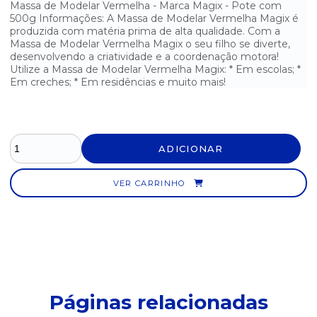
Massa de Modelar Vermelha - Marca Magix - Pote com
MASSA DE MODELAR ROSA MAGIX 500G
500g Informações: A Massa de Modelar Vermelha Magix é
produzida com matéria prima de alta qualidade. Com a
MASSA DE MODELAR VERDE MAGIX 500G
Massa de Modelar Vermelha Magix o seu filho se diverte,
desenvolvendo a criatividade e a coordenação motora!
Utilize a Massa de Modelar Vermelha Magix: * Em escolas; *
MASSA DE MODELAR VERMELHA MAGIX 500G
Em creches; * Em residências e muito mais!
PINCEL N° 10 KAZ
PISTOLA GRANDE DE COLA QUENTE 40W KAZ
ADICIONAR
TINTA GUACHE ACRILEX 6 CORES - 15ML
VER CARRINHO
TINTA PARA CARIMBO AZUL RADEX 40ML
TINTA PARA CARIMBO PRETA RADEX 40ML
TINTA PARA CARIMBO VERMELHA RADEX 40ML
Páginas relacionadas