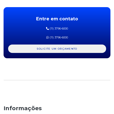
FOLHA EM EVA ROSA 60CM X 40CM - PACOTE COM 10 UNIDADES
Entre em contato
FOLHA EM EVA VERDE 60CM X 40CM - PACOTE COM 10
UNIDADES
(11) 3796-6000
FOLHA EM EVA VERMELHO 60CM X 40CM - PACOTE COM 10
UNIDADES
(11) 3796-6000
GIZ DE CERA BIG ACRILEX - CAIXA COM 12 CORES
SOLICITE UM ORÇAMENTO
LÁPIS DE COR ZOO KAZ - CAIXA COM 12 CORES
MASSA DE MODELAR 6 CORES SOFT - CAIXA COM 90G
MASSA DE MODELAR AMARELA MAGIX 500G
MASSA DE MODELAR AZUL MAGIX 500G
MASSA DE MODELAR BRANCA MAGIX 500G
Informações
MASSA DE MODELAR LARANJA MAGIX 500G