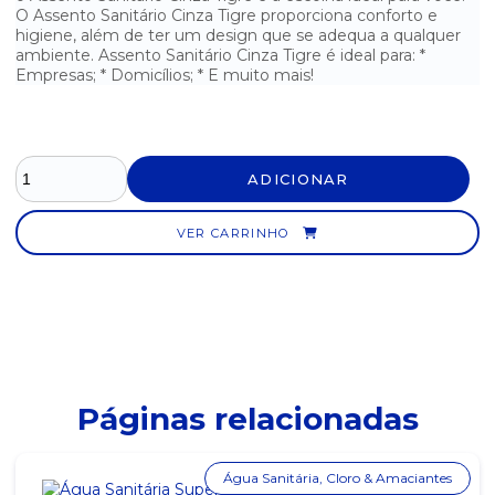
UNIDADES
O Assento Sanitário Cinza Tigre proporciona conforto e
higiene, além de ter um design que se adequa a qualquer
ambiente. Assento Sanitário Cinza Tigre é ideal para: *
BEXIGA TRADICIONAL VERMELHA N°9 MAC BALLOON - PCT. COM
50
Empresas; * Domicílios; * E muito mais!
BORRACHA BRANCA N°40 KAZ
BORRACHA COM CAPA PLÁSTICA KAZ
ADICIONAR
BORRACHA PLASTICA BRANCA TR BIG MERCUR
VER CARRINHO
BORRACHA PLÁSTICA BRANCA TR BIG MERCUR
CADEADO 25MM PADO
CADEADO 35MM PADO
CADEADO 45MM PADO
Páginas relacionadas
CADEADO 60MM PADO
Água Sanitária, Cloro & Amaciantes
CALCULADORA DE MESA ELGIN COM BOBINA MA5111