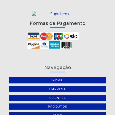
REGADOR PLÁSTICO 5 LITROS METASUL
RÉGUA DE ACRÍLICO KAZ 30CM
Formas de Pagamento
SACO PLÁSTICO 4 FUROS - 50 UNIDADES
SUPORTE PARA MANGUEIRA FERRO GIRATÓRIO
TESOURA COM CABO EMBORRACHADO 21,5CM KAZ
TESOURA CORT FÁCIL MUNDIAL
Navegação
TESOURA INFANTIL SEM PONTA COM CABO EMBORRACHADO
KAZ
HOME
TESOURA MULTI-USO 19,5CM KAZ
EMPRESA
CLIENTES
PRODUTOS