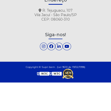
Endereço
R. Tejuguacu, 107
Vila Jacuí - São Paulo/SP
CEP: 08060-310
Siga-nos!
Copyright © Supri bem . (Lei 9610 de 19/02/1998)
W3C
W3C