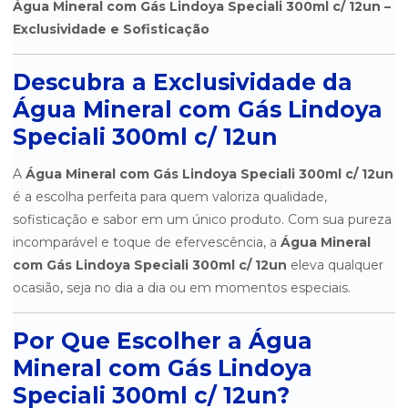
Água Mineral com Gás Lindoya Speciali 300ml c/ 12un –
Exclusividade e Sofisticação
ÁGUA MINERAL SAN PELEGRINO 750ML COM GÁS 15 UNIDADES
ÁGUA MINERAL SÃO LOURENÇO C/ GÁS 300ML C/ 12UN.
Descubra a Exclusividade da
Água Mineral com Gás Lindoya
ÁGUA MINERAL SÃO LOURENÇO C/ GÁS 510ML C/ 6UN
Speciali 300ml c/ 12un
ÁGUA MINERAL SÃO LOURENÇO S/ GÁS 300ML C/ 12UN
A
Água Mineral com Gás Lindoya Speciali 300ml c/ 12un
ÁGUA MINERAL SÃO LOURENÇO S/ GÁS 510ML C/ 6UN.
é a escolha perfeita para quem valoriza qualidade,
sofisticação e sabor em um único produto. Com sua pureza
ÁGUA MINERAL SEM GÁS BONAFONT 1,5 LITROS - PACOTE COM 8
UNIDADES
incomparável e toque de efervescência, a
Água Mineral
com Gás Lindoya Speciali 300ml c/ 12un
eleva qualquer
ÁGUA MINERAL SEM GÁS BONAFONT 500ML - PACOTE COM 24
UNIDADES
ocasião, seja no dia a dia ou em momentos especiais.
ÁGUA MINERAL SEM GÁS CLASSIC MINALBA 310ML
Por Que Escolher a Água
ÁGUA MINERAL SEM GÁS COM BICO MINALBA 510ML
Mineral com Gás Lindoya
Speciali 300ml c/ 12un?
ÁGUA MINERAL SEM GÁS CRYSTAL PLUS 10 LITROS -
RETORNÁVEL