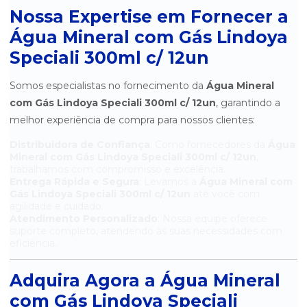
Nossa Expertise em Fornecer a
ÁGUA MINERAL SEM GÁS RAIZ DA SERRA COPO 200ML CAIXA
COM 48 UN.
Água Mineral com Gás Lindoya
Speciali 300ml c/ 12un
Somos especialistas no fornecimento da
Água Mineral
com Gás Lindoya Speciali 300ml c/ 12un
, garantindo a
melhor experiência de compra para nossos clientes:
Distribuidora de Confiança
: Como fornecedores da
Água
Mineral com Gás Lindoya Speciali 300ml c/ 12un
,
trabalhamos com compromisso e excelência.
Entrega Rápida e Segura
: Levamos a
Água Mineral com
Gás Lindoya Speciali 300ml c/ 12un
até você com
agilidade e cuidado.
Atendimento Personalizado
: Nossa equipe oferece
suporte completo, atendendo às suas necessidades com
eficiência.
Adquira Agora a Água Mineral
com Gás Lindoya Speciali