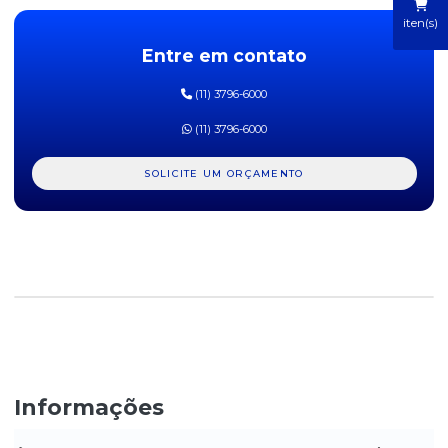
ÁGUA MINERAL COM GÁS MINALBA 510ML - PACOTE COM 12
UNIDADES
iten(s)
Entre em contato
ÁGUA MINERAL COM GÁS MINALBA LATA 310ML FARDO COM 12
UNIDADES
(11) 3796-6000
ÁGUA MINERAL CRYSTAL S/ GÁS 500ML C/ 12UN
(11) 3796-6000
ÁGUA MINERAL NATURAL C/ GÁS 510ML LINDOYA VERÃO C/
12UN
SOLICITE UM ORÇAMENTO
ÁGUA MINERAL PERRIER 330ML COM GÁS 24 UNIDADES
ÁGUA MINERAL PERRIER 750ML COM GÁS 12 UNIDADES
ÁGUA MINERAL PREMIUM COM GÁS MINALBA 300ML
ÁGUA MINERAL PREMIUM MINALBA 300ML VIDRO C/ 12UN
ÁGUA MINERAL PUREZA VITAL 1500ML COM 6 UNIDADES
Informações
ÁGUA MINERAL SAN PELEGRINO 250ML COM GÁS 24 UNIDADES
ÁGUA MINERAL SAN PELEGRINO 505ML COM GÁS 24 UNIDADES