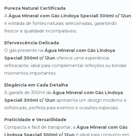
Pureza Natural Certificada
ÁGUA MINERAL SEM GÁS CRYSTAL PLUS 20 LITROS -
RETORNÁVEL
A
Água Mineral com Gás Lindoya Speciali 300ml c/ 12un
é extraída de fontes naturais selecionadas, garantindo
ÁGUA MINERAL SEM GÁS CRYSTAL VIP 350ML - PACOTE COM 12
UNIDADES
frescor e qualidade incomparáveis.
ÁGUA MINERAL SEM GÁS INDAIÁ 20 LITROS - RETORNÁVEL
Efervescência Delicada
O gás presente na
Água Mineral com Gás Lindoya
AGUA MINERAL SEM GÁS LINDOYA LATA 310ML C/ 12UN
Speciali 300ml c/ 12un
oferece uma experiência
refrescante, ideal para complementar refeições ou brindar
ÁGUA MINERAL SEM GÁS LINDOYA VERÃO 1,5L C/ 6UN
momentos importantes.
ÁGUA MINERAL SEM GÁS LINDOYA VERÃO 300ML C/ 12UN
Elegância em Cada Detalhe
ÁGUA MINERAL SEM GÁS LINDOYA VERÃO ROSA 240ML C/ 12UN
A garrafa de 300ml da
Água Mineral com Gás Lindoya
Speciali 300ml c/ 12un
apresenta um design moderno e
ÁGUA MINERAL SEM GÁS LINDOYA VERÃO SENSE 240ML
sofisticado, perfeita para eventos e ocasiões especiais.
ÁGUA MINERAL SEM GÁS LINDOYA VERÃO SENSE 510ML
Praticidade e Versatilidade
Compacta e fácil de transportar, a
Água Mineral com Gás
ÁGUA MINERAL SEM GÁS MINALBA 1,5 LITROS - PACOTE COM 6
UNIDADES
Lindoya Speciali 300ml c/ 12un
é ideal para consumo em