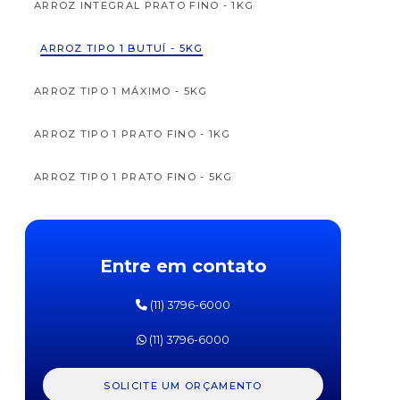
ARROZ INTEGRAL PRATO FINO - 1KG
ARROZ TIPO 1 BUTUÍ - 5KG
ARROZ TIPO 1 MÁXIMO - 5KG
APTAMIL
APTAM
FÓRMULA
FÓRM
ARROZ TIPO 1 PRATO FINO - 1KG
INFANTIL
INFAN
PRÓ
PR
EXPERT
EXPE
ARROZ TIPO 1 PRATO FINO - 5KG
SL
SOJA
DANONE
DANO
800G
800
ARROZ TIPO 1 TIO JOÃO - 5KG
Entre em contato
CANJICA DE MILHO YOKI 500G
(11) 3796-6000
ERVILHA PARTIDA YOKI 500G
(11) 3796-6000
FEIJÃO BRANCO KICALDO 1KG
SOLICITE UM ORÇAMENTO
FEIJÃO CARIOCA CAMIL 1KG