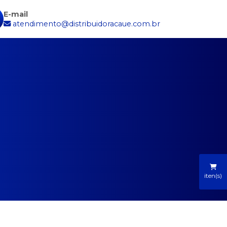
E-mail
atendimento@distribuidoracaue.com.br
iten(s)