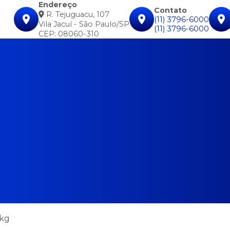
Endereço
Contato
R. Tejuguacu, 107
(11) 3796-6000
Vila Jacuí - São Paulo/SP
(11) 3796-6000
CEP: 08060-310
5kg