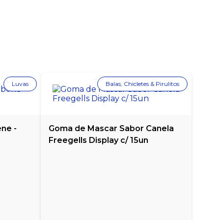
Luvas
Balas, Chicletes & Pirulitos
ne -
Goma de Mascar Sabor Canela
Freegells Display c/ 15un