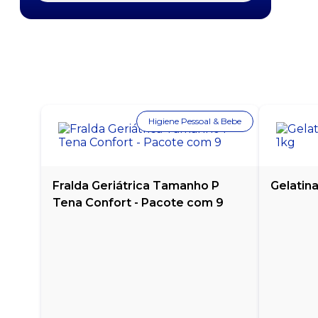
FEIJÃO CARIOCA KICALDO 1KG
FEIJÃO CARIOCA MÁXIMO 1KG
FEIJÃO DE CORDA CAMPO BELO 500G
Higiene Pessoal & Bebe
FEIJÃO PRETO CAMIL 1KG
FEIJÃO PRETO MÁXIMO 1KG
Fralda Geriátrica Tamanho P
Gelatin
GRÃO DE BICO YOKI 500G
Tena Confort - Pacote com 9
LENTILHA YOKI - 500G
MILHO PARA PIPOCA YOKI - PACOTE COM 500G
PIPOCA DE MICROONDAS SABOR MANTEIGA YOKI
- 100G