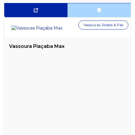
HALLS N 21S MENTA PRATA 21X28G
HALLS N 21S MENTOL 21X28G
Vassouras, Rodos & Pás
HALLS N 21S MORANGO 21X28G
MENTOS BEATS SORTIDOS DISPLAY 18X20G
Vassoura Piaçaba Max
MENTOS FRUTAS STICK 16X37,5G
MENTOS GOMA DE MASCAR PURE FRESH MINT 3 CAMADA
15X8,5G
MENTOS GOMA DE MASCAR PURE FRESH SPEARMINT 3
CAMADAS 15X8,5G
MENTOS GOMA DE MASCAR PURE FRUIT 3 CAMADAS 15X8,5G
MENTOS GOMA DE MASCAR PURE FRUIT MELANCIA 3 CAMADAS
15X8,5G
MENTOS GOMA DE MASCAR PURE STRONG MINT 3 CAMADAS
15X8,5G