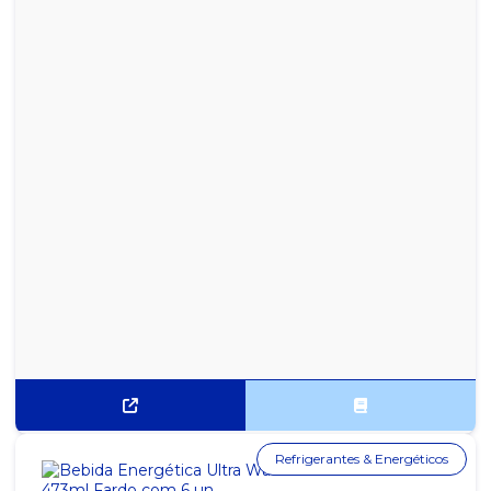
FRUITTELLA SWIRL MORANGO C/ CREME 15X41G
GARRAFA MENTOS PURE FRESH MINT DISPLAY 6X56G
GARRAFA MENTOS PURE FRESH WINTERGREEN DISPLAY 6X56G
GARRAFA MENTOS PURE FRUIT MORANGO DISPLAY 6X56G
GARRAFA MENTOS PURE FRUIT UVA DISPLAY 6X56G
GARRAFA MENTOS PURE WHITE DISPLAY 6X56G
GOMA DE MASCAR MELÂNCIA AZEDINHA FINI 80G DISPLAY
C/12UN
GOMA DE MASCAR SABOR CANELA FREEGELLS DISPLAY C/ 15UN
GOMA DE MASCAR SABOR EXTRA FORTE FREEGELLS DISPLAY C/
15UN
GOMA DE MASCAR SABOR HORTELÃ FREEGELLS DISPLAY C/
15UN
Refrigerantes & Energéticos