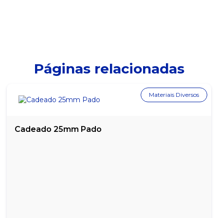
BUTTER TOFFEES INTENSE 53% CACAU SABOR CHOCOLATE 500G
BUTTER TOFFEES INTENSE 53% CACAU SABOR MENTA - 500G
BUTTER TOFFEES INTENSE 53% CACAU SABOR PISTACHE 500G
Páginas relacionadas
BUTTER TOFFEES INTENSE 53% CACAU SABOR TRUFA 500G
Materiais Diversos
CHICLETE SABOR FRAMBOESA BUZZY CROS DISPLAY C/ 40UN
CHICLETE SABOR HORTELÃ BUZZY TATUAGEM TRIBAL DISPLAY
C/ 100UN
Cadeado 25mm Pado
CHICLETE SABOR TUTTI FRUTTI BUZZY TATUAGEM TRIBAL
DISPLAY C/ 100UN
CHICLETE SABOR UVA BUZZY CROC DISPLAY C/ 40UN
DROPS CEREJA FREEGELLS MENTOL DISPLAY C/ 12UN
DROPS EUCALIPTO FREEGELLS MENTOL DISPLAY C/ 12UN