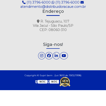
(11) 3796-6000
(11) 3796-6000
TUBO CITRICO MORANGO FINI 80G DISPLAY C/ 12UN
atendimento@distribuidoracaue.com.br
Endereço
TUBO DOCE MORANGO FINI 80G DISPLAY C/ 12UN
R. Tejuguacu, 107
TUBO RECH YOGURTE100 REGALIZ DISPLAY C/ 12UN
Vila Jacuí - São Paulo/SP
CEP: 08060-310
Siga-nos!
Copyright © Supri bem . (Lei 9610 de 19/02/1998)
W3C
W3C