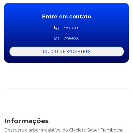
BALA DE CHOC C/ RECH DE MORANGO MY TOFFE 500G
Entre em contato
BALA DE GELATINA AROS AZEDINHOS DE MORANGO FINI 90G
DISPLAY C/12UN
(11) 3796-6000
BALA DE GELATINA BANANAS FINI 90G DISPLAY C/ 12UN
(11) 3796-6000
BALA DE GELATINA BEIJOS DE MORANGO FINI 90G DISPLAY C/
12UN
SOLICITE UM ORÇAMENTO
BALA DE GELATINA DENTADURAS FINI 90G DISPLAY C/ 12UN
BALA DE GELATINA MINHOCAS FINI 90G DISPLAY C/ 12UN
BALA DE GELATINA ÓCULOS DO HARRY FINI 70G DISPLAY
C/12UN
BALA DE GELATINA OVOS FRITOS FINI 90G DISPLAY C/12UN
BALA DE GELATINA URSINHO FINI 90G DISPLAY C/ 12UN
Informações
BALA DE GOMA FRUTAS SORTIDAS GOMUTCHO DISPLAY C/ 30UN
Descubra o sabor irresistível do Chiclete Sabor Framboesa