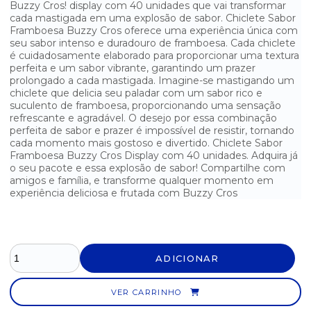
Buzzy Cros! display com 40 unidades que vai transformar
BALA DE GOMA YOGURT GOMUTCHO DISPLAY C/ 30UN
cada mastigada em uma explosão de sabor. Chiclete Sabor
Framboesa Buzzy Cros oferece uma experiência única com
BALA DE HORTELÃ DORI - 600G
seu sabor intenso e duradouro de framboesa. Cada chiclete
é cuidadosamente elaborado para proporcionar uma textura
perfeita e um sabor vibrante, garantindo um prazer
BALA DE LEITE POCKET - 500G
prolongado a cada mastigada. Imagine-se mastigando um
chiclete que delicia seu paladar com um sabor rico e
BALA DURA DE HORTELÃ FREEGELLS - 584G
suculento de framboesa, proporcionando uma sensação
refrescante e agradável. O desejo por essa combinação
BALA DURA RECHEADA SORTIDA FREEGELLS 584G
perfeita de sabor e prazer é impossível de resistir, tornando
cada momento mais gostoso e divertido. Chiclete Sabor
BALA GELATINA BANANA GO JELLY MINI DISPLAY C/ 12UN
Framboesa Buzzy Cros Display com 40 unidades. Adquira já
o seu pacote e essa explosão de sabor! Compartilhe com
amigos e família, e transforme qualquer momento em
BALA GELATINA BEIJINHO DOCE GO JELLY MINI DISPLAY C/
12UN
experiência deliciosa e frutada com Buzzy Cros
BALA LUA CHEIA FRUTAS DORI - 600G
BALA SABOR AMENDOIM DADINHO 600G
ADICIONAR
BALA SABOR SORTIDOS BOLA 7 PACOTE C/ 600G
VER CARRINHO
BALA SABOR TUTTI FRUTTI COM RECHEIO DE CHICLETE BOLETE
600G