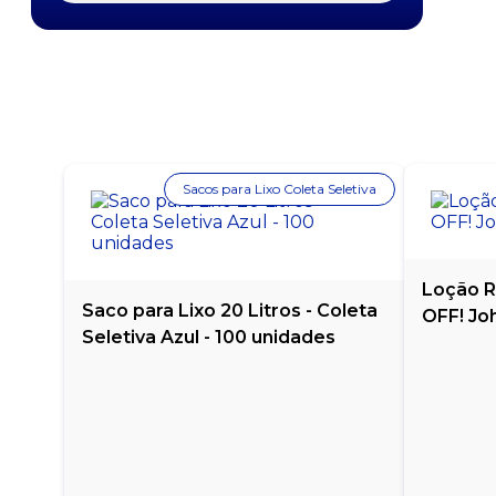
CAFÉ TORRADO EM GRÃOS 3 CORAÇÕES 1KG
CAFÉ TORRADO EM GRÃOS BRASILEIRO 5KG
CAFÉ TORRADO EM GRÃOS PILÃO 1KG
CAFÉ TORRADO GOURMET EM GRÃOS ARÁBICA
TORRA MED 1KG
Sacos para Lixo Coleta Seletiva
CAFÉ TRADICIONAL - CAFÉ DO PONTO -
ALMOFADA 500G
Loção R
CAFÉ TRADICIONAL 3 CORAÇÕES A VÁCUO 500G
Saco para Lixo 20 Litros - Coleta
OFF! Jo
Seletiva Azul - 100 unidades
CAFÉ TRADICIONAL 3 CORAÇÕES A VÁCUO 500G
CAFÉ TRADICIONAL 3 CORAÇÕES ALMOFADA
500G
CAFÉ TRADICIONAL JARDIM - ALMOFADA 500G