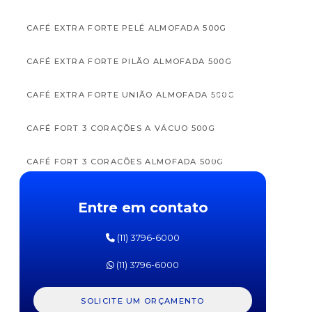
CAFÉ EXTRA FORTE PELÉ ALMOFADA 500G
CAFÉ EXTRA FORTE PILÃO ALMOFADA 500G
APTAMIL
APTAM
CAFÉ EXTRA FORTE UNIÃO ALMOFADA 500G
FÓRMULA
FÓRM
INFANTIL
INFAN
PRÓ
PR
CAFÉ FORT 3 CORAÇÕES A VÁCUO 500G
EXPERT
EXPE
SL
SOJA
DANONE
DANO
CAFÉ FORT 3 CORAÇÕES ALMOFADA 500G
800G
800
CAFE PELE A VACUO 500G
Entre em contato
CAFÉ TORRADO E MOÍDO EXTRA FORTE MARATÁ
(11) 3796-6000
ALMOFADA 500G
(11) 3796-6000
CAFÉ TORRADO E MOÍDO ITALLE EXTRAFORTE
500G
SOLICITE UM ORÇAMENTO