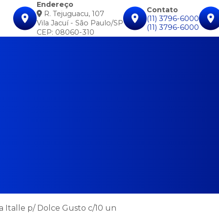
Endereço
Contato
R. Tejuguacu, 107
(11) 3796-6000
Vila Jacuí - São Paulo/SP
(11) 3796-6000
CEP: 08060-310
Italle p/ Dolce Gusto c/10 un