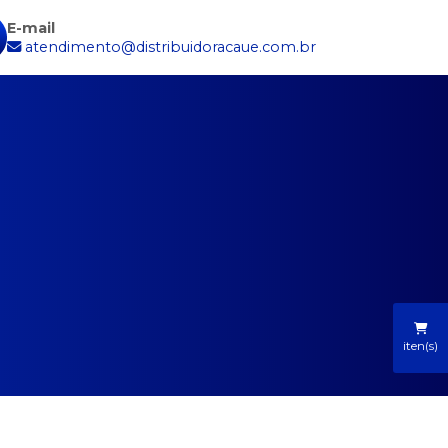
E-mail
atendimento@distribuidoracaue.com.br
iten(s)