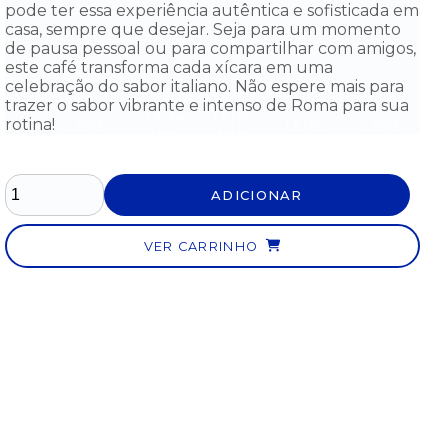
pode ter essa experiência autêntica e sofisticada em
casa, sempre que desejar. Seja para um momento
de pausa pessoal ou para compartilhar com amigos,
este café transforma cada xícara em uma
celebração do sabor italiano. Não espere mais para
trazer o sabor vibrante e intenso de Roma para sua
LEITE
LEITE
rotina!
LEITE
LEITE
LEITE
NAN
NAN
ITE
NAN
NAN
NAN
PRO
PRO
AN
COMFOR
PRO 2
SOY
S
1
1
FOR
2 LATA
LATA
LATA
LATA
LATA
ATA
800G -
800G -
800G -
ADICIONAR
400G
800G
G -
A
A
A
- DE
- DE
0 AO
PARTIR
PARTIR
PARTIR
0 AO
0 AO
MÊS
DO 6°
DO 6°
DO 6°
6°
6°
VER CARRINHO
MÊS
MÊS
MÊS
MÊS
MÊS