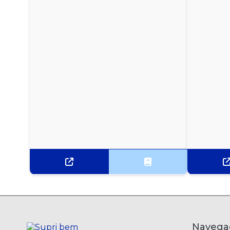
CAFÉ TRADICIONAL MELITTA A VÁCUO 500G
CAFÉ TRADICIONAL PILÃO A VÁCUO 500G
CAFÉ TRADICIONAL PILÃO A VÁCUO 500G
CAFÉ TRADICIONAL PILÃO ALMOFADA 500G
CAFÉ TRADICIONAL SELETO ALMOFADA 500G
CAP.CAFÉ+CHOCOLATE ITALLE P/ D.GUSTO C/10
UN
CAP.MILÃO ITALLE P/ NESPRESSO C/10 UN
CAP.NAPOLI ITALLE P/ D.GUSTO C/10 UN
CAPPUCCINO SOLÚVEL EM SACHÊ 3 CORAÇÕES
Navega
C/ 10UN 20G