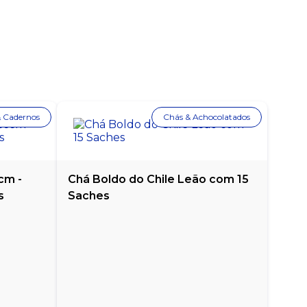
& Cadernos
Chás & Achocolatados
cm -
Chá Boldo do Chile Leão com 15
s
Saches