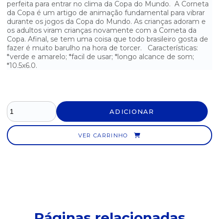
perfeita para entrar no clima da Copa do Mundo. A Corneta
da Copa é um artigo de animação fundamental para vibrar
BEXIGA TRADICIONAL VERDE N°9 MAC BALLOON - PCT. COM 50
UNIDADES
durante os jogos da Copa do Mundo. As crianças adoram e
os adultos viram crianças novamente com a Corneta da
Copa. Afinal, se tem uma coisa que todo brasileiro gosta de
BEXIGA TRADICIONAL VERMELHA N°9 MAC BALLOON - PCT. COM
50
fazer é muito barulho na hora de torcer. Características:
*verde e amarelo; *facil de usar; *longo alcance de som;
*10.5x6.0.
BORRACHA BRANCA N°40 KAZ
BORRACHA COM CAPA PLÁSTICA KAZ
BORRACHA PLASTICA BRANCA TR BIG MERCUR
ADICIONAR
BORRACHA PLÁSTICA BRANCA TR BIG MERCUR
VER CARRINHO
CADEADO 25MM PADO
CADEADO 35MM PADO
CADEADO 45MM PADO
CADEADO 60MM PADO
Páginas relacionadas