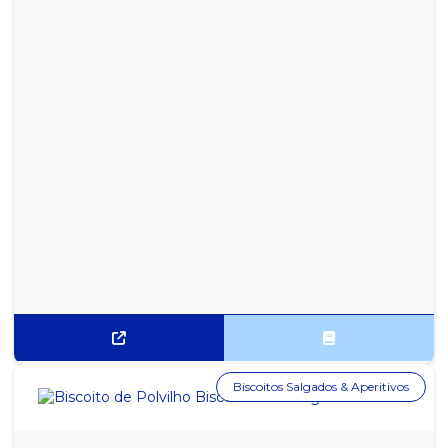
ESPIRAL ENCADERNAÇÃO TRANSPARENTE 9MM PARA 50
FOLHAS - PCT. 100
ESTILETE LARGO 18MM KAZ
EXTENSÃO ELETRICA 3 ENTRADAS 1,5M ELGIN
EXTENSÃO ELETRICA 3 ENTRADAS 3M ELGIN
EXTRATOR DE GRAMPO ESPÁTULA GALVANIZADO - 1 UNIDADE
EXTRATOR DE GRAMPO KAZ
FILTRO 5 TOMADAS ESPAÇADO - QUALITRONIX
FILTRO DE LINHA 10 TOMADAS FORCE LINE
FILTRO DE LINHA 5 TOMADAS FORCE LINE
Biscoitos Salgados & Aperitivos
FILTRO DE LINHA 5 TOMADAS VOLTIM
FITA ADESIVA DUPLA FACE 12MM X 30M