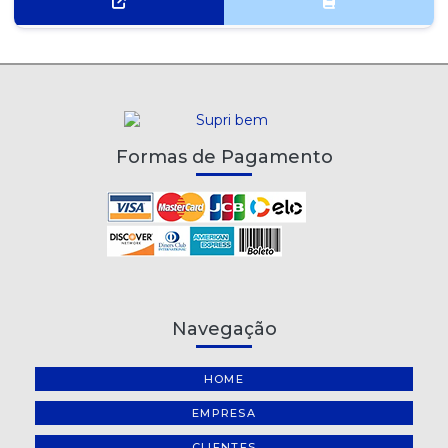
RATOEIRA AUTOMÁTICA GAIOLA
REGADOR PLÁSTICO 5 LITROS METASUL
RÉGUA DE ACRÍLICO KAZ 30CM
SACO PLÁSTICO 4 FUROS - 50 UNIDADES
Formas de Pagamento
SUPORTE PARA MANGUEIRA FERRO GIRATÓRIO
TESOURA COM CABO EMBORRACHADO 21,5CM KAZ
TESOURA CORT FÁCIL MUNDIAL
TESOURA INFANTIL SEM PONTA COM CABO EMBORRACHADO
KAZ
Navegação
TESOURA MULTI-USO 19,5CM KAZ
HOME
EMPRESA
CLIENTES