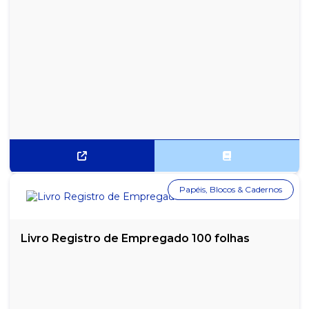
CORRETIVO LÍQUIDO FABER CASTELL
CORRETIVO LÍQUIDO KAZ 10ML 2 EM 1
CORRETIVO LÍQUIDO RADEX
DUCHA CORONA GORDUCHA 220V
DUREPOXI 100G
ELÁSTICO LÁTEX N°18 MAMUTH - PACOTE COM 500G
Papéis, Blocos & Cadernos
ESGUICHO ALTA PRESSÃO 2 BICOS GARDEN
ESPIRAL ENCADERNAÇÃO PRETO 17MM PARA 100 FOLHAS - PCT
COM 100
Livro Registro de Empregado 100 folhas
ESPIRAL ENCADERNAÇÃO PRETO 9MM PARA 50 FOLHAS -
PACOTE COM 100
ESPIRAL ENCADERNAÇÃO TRANSPARENTE 17MM PARA 100
FOLHAS - PCT 100