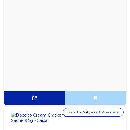
SACOLA DE PAPEL KRAFT 18X36X10 COM 100 UN
SACOLA DE PAPEL KRAFT 24X40X15 COM 100 UN
SACOLA DE PAPEL KRAFT 30X42X12 COM 100 UN
SACOLA PLÁSTICO CRISTAL 5 KG 25X35
SACOLA PRETA RECICLADA PACOTE COM 5KG 30X40
SACOLA PRETA RECICLADA PACOTE COM 5KG 40X50
SACOLA PRETA RECICLADA PACOTE COM 5KG 45X60
SACOLA PRETA RECICLADA PACOTE COM 5KG 50X70
SACOLA PRETA RECICLADA PACOTE COM 5KG 60X80
Biscoitos Salgados & Aperitivos