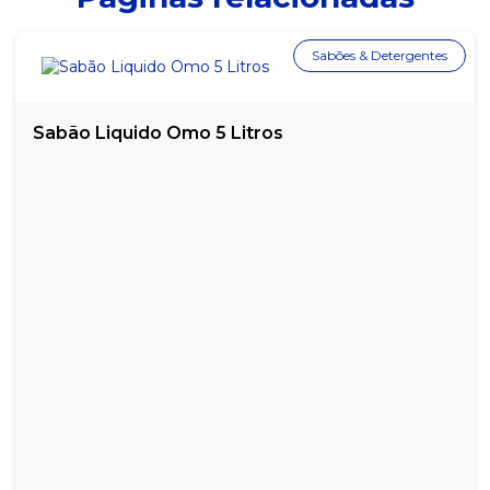
SACOLA BOCA DE PALHAÇO PRETA 5 KG 45X60
Sabões & Detergentes
SACOLA BOCA DE PALHAÇO PRETA 5 KG 50X70
SACOLA BOCA DE PALHAÇO VERMELHA 5 KG 20X30
Sabão Liquido Omo 5 Litros
SACOLA BOCA DE PALHAÇO VERMELHA 5 KG 25X35
SACOLA BOCA DE PALHAÇO VERMELHA 5 KG 30X40
SACOLA BOCA DE PALHAÇO VERMELHA 5 KG 35X45
SACOLA BOCA DE PALHAÇO VERMELHA 5 KG 40X50
SACOLA BOCA DE PALHAÇO VERMELHA 5 KG 45X60
SACOLA BOCA DE PALHAÇO VERMELHA 5 KG 60X70
SACOLA BRANCA LEITOSA PACOTE COM 5KG 30X40
SACOLA BRANCA LEITOSA PACOTE COM 5KG 40X50