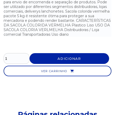
para envio de encomenda e separação de produtos. Pode
ser utilizado por diferentes segmentos distribuidoras, lojas
SACOLA BOCA DE PALHAÇO LARANJA 5 KG 25X35
comerciais, deliverys lanchonetes. Sacola colorida vermelha
pacote 5 kg é resistente ótima para proteger a sua
SACOLA BOCA DE PALHAÇO LARANJA 5 KG 30X40
mercadoria e podendo render bastante. CARACTERÍSTICAS
DA SACOLA COLORIDA VERMELHA Plastico Liso USO DA
SACOLA BOCA DE PALHAÇO LARANJA 5 KG 35X45
SACOLA COLORIA VERLMELHA Distribuidoras / Loja
comercial Transportadoras Uso diario
SACOLA BOCA DE PALHAÇO LARANJA 5 KG 40X50
SACOLA BOCA DE PALHAÇO LARANJA 5 KG 45X60
ADICIONAR
SACOLA BOCA DE PALHAÇO LARANJA 5 KG 50X70
SACOLA BOCA DE PALHAÇO PRETA 5 KG 20X30
VER CARRINHO
SACOLA BOCA DE PALHAÇO PRETA 5 KG 25X35
SACOLA BOCA DE PALHAÇO PRETA 5 KG 30X40
SACOLA BOCA DE PALHAÇO PRETA 5 KG 35X45
Páginas relacionadas
SACOLA BOCA DE PALHAÇO PRETA 5 KG 40X50