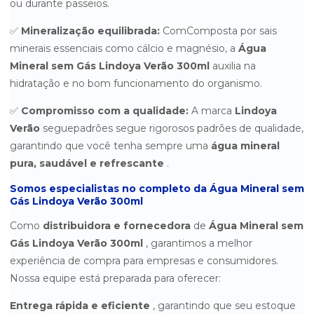
ou durante passeios.
ÁGUA MINERAL SEM GÁS CRYSTAL PLUS 20 LITROS -
✅
Mineralização equilibrada:
Com
Composta por sais
RETORNÁVEL
minerais essenciais como cálcio e magnésio, a
Água
ÁGUA MINERAL SEM GÁS CRYSTAL VIP 350ML - PACOTE COM 12
Mineral sem Gás Lindoya Verão 300ml
auxilia na
UNIDADES
hidratação e no bom funcionamento do organismo.
ÁGUA MINERAL SEM GÁS INDAIÁ 20 LITROS - RETORNÁVEL
✅
Compromisso com a qualidade:
A marca
Lindoya
AGUA MINERAL SEM GÁS LINDOYA LATA 310ML C/ 12UN
Verão
segue
padrões
segue rigorosos padrões de qualidade,
garantindo que você tenha sempre uma
água mineral
ÁGUA MINERAL SEM GÁS LINDOYA VERÃO 1,5L C/ 6UN
pura, saudável e refrescante
.
ÁGUA MINERAL SEM GÁS LINDOYA VERÃO 300ML C/ 12UN
Somos especialistas no completo da Água Mineral sem
Gás Lindoya Verão 300ml
ÁGUA MINERAL SEM GÁS LINDOYA VERÃO ROSA 240ML C/ 12UN
Como
distribuidora e fornecedora
de
Água Mineral sem
ÁGUA MINERAL SEM GÁS LINDOYA VERÃO SENSE 240ML
Gás Lindoya Verão 300ml
, garantimos a melhor
experiência de compra para empresas e consumidores.
ÁGUA MINERAL SEM GÁS LINDOYA VERÃO SENSE 510ML
Nossa equipe está preparada para oferecer:
ÁGUA MINERAL SEM GÁS MINALBA 1,5 LITROS - PACOTE COM 6
Entrega rápida e eficiente
, garantindo que seu estoque
UNIDADES