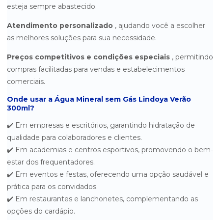
esteja sempre abastecido.
ÁGUA MINERAL SEM GÁS MINALBA 10 LITROS - UNITÁRIO
Atendimento personalizado
, ajudando você a escolher
ÁGUA MINERAL SEM GÁS MINALBA 310ML - PACOTE COM 12
as melhores soluções para sua necessidade.
UNIDADES
Preços competitivos e condições especiais
, permitindo
ÁGUA MINERAL SEM GÁS MINALBA 5 LITROS - UNITÁRIO
compras facilitadas para vendas e estabelecimentos
ÁGUA MINERAL SEM GÁS MINALBA 510ML - PACOTE COM 12
comerciais.
UNIDADES
Onde usar a Água Mineral sem Gás Lindoya Verão
ÁGUA MINERAL SEM GÁS MINALBA COPO 200ML - CAIXA COM 48
300ml?
UNIDADES
✔️ Em empresas e escritórios, garantindo hidratação de
ÁGUA MINERAL SEM GÁS MINALBA LATA 310ML FARDO COM 12
qualidade para colaboradores e clientes.
UNIDADES
✔️ Em academias e centros esportivos, promovendo o bem-
ÁGUA MINERAL SEM GÁS PUREZA VITAL 510ML COM 12
estar dos frequentadores.
UNIDADES
✔️ Em eventos e festas, oferecendo uma opção saudável e
ÁGUA MINERAL SEM GÁS RAIZ DA SERRA 1500ML COM 6
prática para os convidados.
UNIDADES
✔️ Em restaurantes e lanchonetes, complementando as
ÁGUA MINERAL SEM GÁS RAIZ DA SERRA 510ML PACOTE C/ 12
opções do cardápio.
UN.