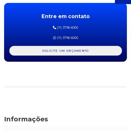
ÁGUA MINERAL COM GÁS MINALBA 510ML - PACOTE COM 12
UNIDADES
Entre em contato
ÁGUA MINERAL COM GÁS MINALBA LATA 310ML FARDO COM 12
UNIDADES
(11) 3796-6000
ÁGUA MINERAL CRYSTAL S/ GÁS 500ML C/ 12UN
(11) 3796-6000
ÁGUA MINERAL NATURAL C/ GÁS 510ML LINDOYA VERÃO C/
12UN
SOLICITE UM ORÇAMENTO
ÁGUA MINERAL PERRIER 330ML COM GÁS 24 UNIDADES
ÁGUA MINERAL PERRIER 750ML COM GÁS 12 UNIDADES
ÁGUA MINERAL PREMIUM COM GÁS MINALBA 300ML
ÁGUA MINERAL PREMIUM MINALBA 300ML VIDRO C/ 12UN
ÁGUA MINERAL PUREZA VITAL 1500ML COM 6 UNIDADES
Informações
ÁGUA MINERAL SAN PELEGRINO 250ML COM GÁS 24 UNIDADES
ÁGUA MINERAL SEM GÁS LINDOYA VERÃO 300ML – HIDRATAÇÃO PURO SABOR PARA
ÁGUA MINERAL SAN PELEGRINO 505ML COM GÁS 24 UNIDADES