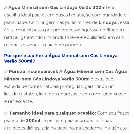
A
Água Mineral sem Gás Lindoya Verão 300ml
é a
ÁGUA MINERAL SAN PELEGRINO 750ML COM GÁS 15 UNIDADES
escolha ideal para quem busca hidratação com qualidade e
praticidade. Com origem nas puras fontes de
Lindoya
, essa
ÁGUA MINERAL SÃO LOURENÇO C/ GÁS 300ML C/ 12UN.
água mineral passa por um processo rigoroso de filtragem
ÁGUA MINERAL SÃO LOURENÇO C/ GÁS 510ML C/ 6UN
natural, garantindo um produto leve e equilibrado em sais
minerais essenciais para o organismo.
ÁGUA MINERAL SÃO LOURENÇO S/ GÁS 300ML C/ 12UN
Por que escolher a Água Mineral sem Gás Lindoya
Verão 300ml?
ÁGUA MINERAL SÃO LOURENÇO S/ GÁS 510ML C/ 6UN.
✅
Pureza incomparável:
A
Água
Mineral
sem
G
ás
Água
ÁGUA MINERAL SEM GÁS BONAFONT 1,5 LITROS - PACOTE COM 8
UNIDADES
Mineral sem Gás Lindoya Verão 300ml
é
extraída
é
extraída de fontes naturais protegidas, garantindo um
ÁGUA MINERAL SEM GÁS BONAFONT 500ML - PACOTE COM 24
UNIDADES
líquido cristalino, livre de impurezas e com um sabor suave
e refrescante.
ÁGUA MINERAL SEM GÁS CLASSIC MINALBA 310ML
✅
Tamanho ideal para qualquer ocasião:
Com seu frasco
ÁGUA MINERAL SEM GÁS COM BICO MINALBA 510ML
prático de
300ml
, é perfeito para acompanhar suas
atividades diárias, seja no trabalho, na academia, no trânsito
ÁGUA MINERAL SEM GÁS CRYSTAL PLUS 10 LITROS -
RETORNÁVEL