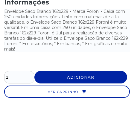
Informações
ETIQUETA PIMACO A4 263 - 38,1MM X 99,0MM - PCT COM 350
Envelope Saco Branco 162x229 - Marca Foroni - Caixa com
250 unidades Informações: Feito com materiais de alta
ETIQUETA PIMACO A4 267 - 288,5MM X 200MM - PCT COM 25
qualidade, o Envelope Saco Branco 162x229 Foroni é muito
versátil. Em uma caixa com 250 unidades, o Envelope Saco
Branco 162x229 Foroni é útil para a realização de diversas
tarefas do dia-a-dia. Utilize o Envelope Saco Branco 162x229
Foroni: * Em escritórios; * Em bancas; * Em gráficas e muito
mais!
ADICIONAR
VER CARRINHO