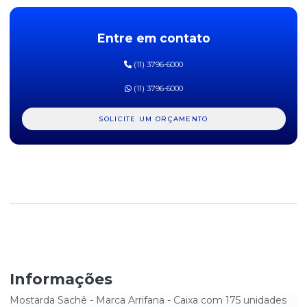
KETCHUP HELLMANNS SACHÊ - CAIXA COM 182 UNIDADES
Entre em contato
KETCHUP QUERO 400G
(11) 3796-6000
MOLHO BARBECUE ARRIFANA - COM 200G
(11) 3796-6000
MOLHO BARBECUE ARRIFANA - GARRAFA COM 1 KG
SOLICITE UM ORÇAMENTO
MOLHO BARBECUE ARRIFANA SACHÊ - CAIXA COM 175
UNIDADES
MOLHO DE ALHO ARRIFANA - 150ML
MOLHO DE ALHO ARRIFANA - GARRAFA COM 1 LITRO
MOLHO DE PIMENTA ARRIFANA - GARRAFA COM 1 LITRO
MOLHO DE PIMENTA ARRIFANA SACHÊ - CAIXA COM 175
UNIDADES
Informações
MOLHO DE PIMENTA CALABRESA ARRIFANA - GARRAFA COM 1
LITRO
Mostarda Sachê - Marca Arrifana - Caixa com 175 unidades