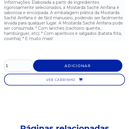
Informações: Elaborada a partir de ingredientes
MOLHO DE PIMENTA CEPERA SACHÊ - CAIXA COM 175
rigorosamente selecionados, a Mostarda Sachê Arrifana é
UNIDADES
saborosa e encorpada. A embalagem prática da Mostarda
Sachê Arrifana é de fácil manuseio, podendo ser facilmente
MOLHO DE PIMENTA TABASCO - 60ML
levada para qualquer lugar. A Mostarda Sachê Arrifana pode
ser consumida: * Com lanches (cachorro quente,
MOLHO DE SALADA CASEIRO HELLMANNS
hambúrguer, etc); * Com aperitivos e salgados (batata frita,
coxinha); * E muito mais!
MOLHO DE SALADA ITALIANO ARRIFANA
MOLHO DE SALADA ITALIANO SACHÊ ISIS - CAIXA COM 180
UNIDADES
ADICIONAR
MOLHO DE SALADA PARMESÃO ARRIFANA
VER CARRINHO
MOLHO DE TOMATE FUGINI - PACOTE COM 300G
MOLHO DE TOMATE QUERO 300G
MOLHO DE TOMATE TRADICIONAL FUGINI - PACOTE COM 1,7KG
MOLHO DE TOMATE TRADICIONAL POMAROLA - LATA COM 3,1KG
Páginas relacionadas
MOLHO DE TOMATE TRADICIONAL POMAROLA - LATA COM 340G