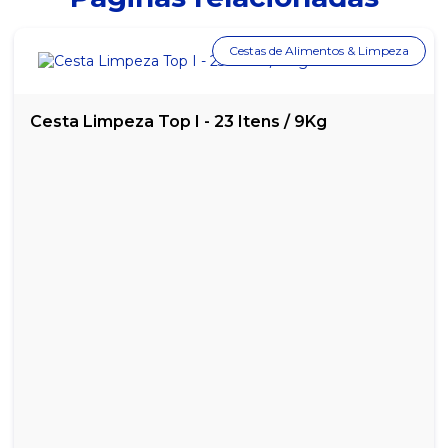
MOLHO DE TOMATE TRADICIONAL SALSARETTI - LATA COM 340G
Cestas de Alimentos & Limpeza
MOLHO DE TOMATE TRADICIONAL SALSARETTI - PACOTE COM
3,1KG
Cesta Limpeza Top I - 23 Itens / 9Kg
MOLHO DE TOMATE TRADICIONAL SALSARETTI - SACHÊ COM
300G
MOLHO INGLÊS ARRIFANA - EMBALAGEM COM 150ML
MOLHO INGLÊS ARRIFANA - GARRAFA COM 1 LITRO
MOLHO PARA SALADA MOSTARDA & MEL MASTERFOODS - 234ML
MOLHO PARA SALADA ROSÉ ARRIFANA - 240ML
MOLHO SABOR LIMÃO ARRIFANA - 150ML
MOLHO SHOYO SAKURA - 1 LITRO
MOLHO SHOYU ARRIFANA - COM 150ML