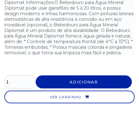
Diplomat Informações:O Bebedouro para Água Mineral
Diplomat pode usar garrafões de 5 à 20 litros, e possui
design moderno e linhas harmoniosas. Com pinturas laterais
eletrostáticas de alta resistência à corrosão ou em aço
inoxidável (opcional), o Bebedouro para Água Mineral
Diplomat é um produto de alta durabilidade. O Bebedouro
para Água Mineral Diplomat fornece água gelada e natural,
além de: * Controle de temperatura frontal (de 4°C a 15°C); *
Torneiras embutidas; * Possui máscara colorida e pingadeira
removível, o que torna sua limpeza mais fácil e prática.
ADICIONAR
VER CARRINHO