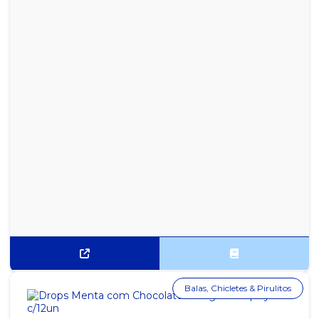
GOMA DE MASCAR SABOR MENTA FREEGELLS C/ 15UN
GOMA DE MASCAR SABOR MENTA TRIDENT 8G DISPLAY COM 21
UNIDADES
GOMA DE MASCAR SABOR MORANGO FREEGELLS C/ 15UN
HALLS MINI CEREJA SEM AÇÚCAR 18X15G
HALLS MINI EXTRA FORTE SEM AÇÚCAR 18X15G
HALLS MINI MELANCIA SEM AÇÚCAR 18X15G
HALLS MINI MENTOL SEM AÇÚCAR 18X15G
HALLS N 21S CEREJA 21X28G
HALLS N 21S EXTRA FORTE 21X28G
HALLS N 21S MELANCIA 21X28G
Balas, Chicletes & Pirulitos
HALLS N 21S MENTA 21X28G