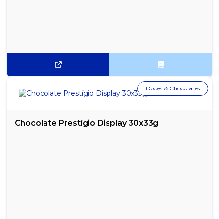
DROPS MARACUJÁ C/ CHOCOLATE FREEGELLS MENTOL DISPLAY
C/ 12UN
DROPS MENTA COM CHOCOLATE FREEGELLS DISPLAY C/12UN
DROPS MENTA FREEGELLS MENTOL DISPLAY C/ 12UN
DROPS MORANGO AZEDINHO DISPLAY C/ 12 UN
Doces & Chocolates
DROPS UVA AZEDINHO DISPLAY C/ 12 UN
FLIPTOP MENTOS PURE FRESH MINT DISPLAY 12X10,5G
Chocolate Prestígio Display 30x33g
FLIPTOP MENTOS PURE FRESH WINTERGREEN DISPLAY
12X10,5G
FRUITTELLA FRAMBOESA C/ VITAMINA C 16X40G
FRUITTELLA SWIRL CARAMELO 15X41G
FRUITTELLA SWIRL MORANGO 16X40G