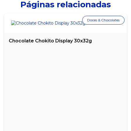
Páginas relacionadas
BUTTER TOFFEES INTENSE 53% CACAU SABOR CHOCOLATE 500G
Doces & Chocolates
BUTTER TOFFEES INTENSE 53% CACAU SABOR MENTA - 500G
BUTTER TOFFEES INTENSE 53% CACAU SABOR PISTACHE 500G
Chocolate Chokito Display 30x32g
BUTTER TOFFEES INTENSE 53% CACAU SABOR TRUFA 500G
CHICLETE SABOR FRAMBOESA BUZZY CROS DISPLAY C/ 40UN
CHICLETE SABOR HORTELÃ BUZZY TATUAGEM TRIBAL DISPLAY
C/ 100UN
CHICLETE SABOR TUTTI FRUTTI BUZZY TATUAGEM TRIBAL
DISPLAY C/ 100UN
CHICLETE SABOR UVA BUZZY CROC DISPLAY C/ 40UN
DROPS CEREJA FREEGELLS MENTOL DISPLAY C/ 12UN
DROPS EUCALIPTO FREEGELLS MENTOL DISPLAY C/ 12UN