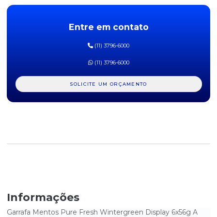
BALA DE CHOC C/ RECH DE MORANGO MY TOFFE 500G
Entre em contato
BALA DE GELATINA AROS AZEDINHOS DE MORANGO FINI 90G
DISPLAY C/12UN
(11) 3796-6000
BALA DE GELATINA BANANAS FINI 90G DISPLAY C/ 12UN
(11) 3796-6000
BALA DE GELATINA BEIJOS DE MORANGO FINI 90G DISPLAY C/
12UN
SOLICITE UM ORÇAMENTO
BALA DE GELATINA DENTADURAS FINI 90G DISPLAY C/ 12UN
BALA DE GELATINA MINHOCAS FINI 90G DISPLAY C/ 12UN
BALA DE GELATINA ÓCULOS DO HARRY FINI 70G DISPLAY
C/12UN
BALA DE GELATINA OVOS FRITOS FINI 90G DISPLAY C/12UN
BALA DE GELATINA URSINHO FINI 90G DISPLAY C/ 12UN
Informações
BALA DE GOMA FRUTAS SORTIDAS GOMUTCHO DISPLAY C/ 30UN
Garrafa Mentos Pure Fresh Wintergreen Display 6x56g A