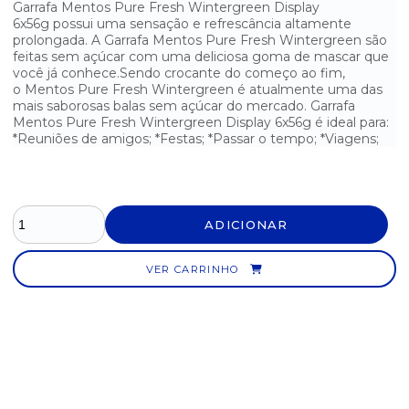
Garrafa Mentos Pure Fresh Wintergreen Display
BALA DE GOMA YOGURT GOMUTCHO DISPLAY C/ 30UN
6x56g possui uma sensação e refrescância altamente
prolongada. A Garrafa Mentos Pure Fresh Wintergreen são
BALA DE HORTELÃ DORI - 600G
feitas sem açúcar com uma deliciosa goma de mascar que
você já conhece.Sendo crocante do começo ao fim,
o Mentos Pure Fresh Wintergreen é atualmente uma das
BALA DE LEITE POCKET - 500G
mais saborosas balas sem açúcar do mercado. Garrafa
Mentos Pure Fresh Wintergreen Display 6x56g é ideal para:
BALA DURA DE HORTELÃ FREEGELLS - 584G
*Reuniões de amigos; *Festas; *Passar o tempo; *Viagens;
BALA DURA RECHEADA SORTIDA FREEGELLS 584G
BALA GELATINA BANANA GO JELLY MINI DISPLAY C/ 12UN
ADICIONAR
BALA GELATINA BEIJINHO DOCE GO JELLY MINI DISPLAY C/
12UN
VER CARRINHO
BALA LUA CHEIA FRUTAS DORI - 600G
BALA SABOR AMENDOIM DADINHO 600G
BALA SABOR SORTIDOS BOLA 7 PACOTE C/ 600G
BALA SABOR TUTTI FRUTTI COM RECHEIO DE CHICLETE BOLETE
600G