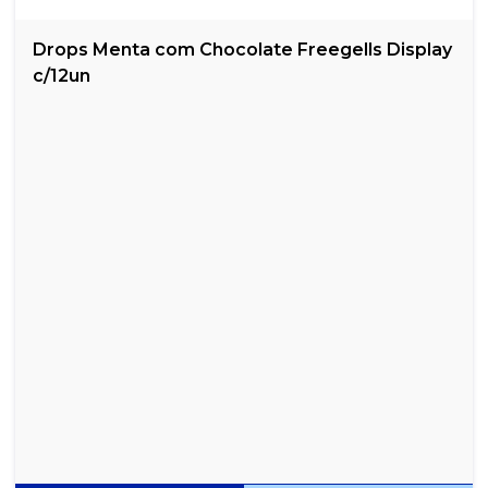
HALLS N 21S MENTA PRATA 21X28G
Drops Menta com Chocolate Freegells Display
HALLS N 21S MENTOL 21X28G
c/12un
HALLS N 21S MORANGO 21X28G
MENTOS BEATS SORTIDOS DISPLAY 18X20G
MENTOS FRUTAS STICK 16X37,5G
MENTOS GOMA DE MASCAR PURE FRESH MINT 3 CAMADA
15X8,5G
MENTOS GOMA DE MASCAR PURE FRESH SPEARMINT 3
CAMADAS 15X8,5G
MENTOS GOMA DE MASCAR PURE FRUIT 3 CAMADAS 15X8,5G
MENTOS GOMA DE MASCAR PURE FRUIT MELANCIA 3 CAMADAS
15X8,5G
MENTOS GOMA DE MASCAR PURE STRONG MINT 3 CAMADAS
15X8,5G