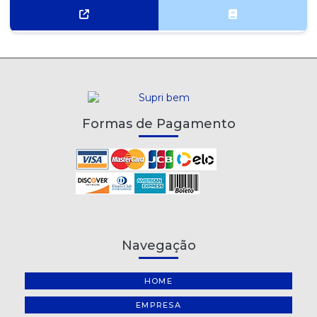
MENTOS GOMA DE MASCAR TUTTI FRESH WHITE 3 CAMADAS
15X8,5G
MENTOS ICE MINT STICK 16X37,5G
MENTOS KISS MINT LATA 12X35G
MENTOS KISS MINT XTREME FROZEN LATA 12X35G
Formas de Pagamento
MENTOS KISS MORANGO LATA 12X35G
MENTOS MINT STICK 16X37,5G
MENTOS MORANGO E YOGURT STICK 16X37,5G
MENTOS PURE FRESH MINT SACHÊ 15X6G
Navegação
MENTOS PURE FRESH WINTERGREEN SACHÊ 15X6G
HOME
MENTOS PURE TUTTI FRUTTI SACHÊ 15X6G
EMPRESA
MENTOS RAINBOW STICK 16X37,5G