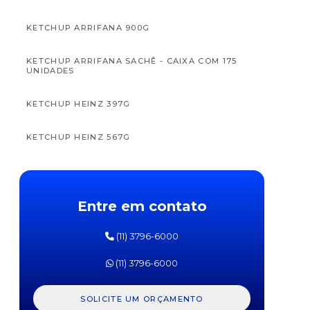
KETCHUP ARRIFANA 900G
KETCHUP ARRIFANA SACHÊ - CAIXA COM 175
UNIDADES
APTAMIL
APTAM
FÓRMULA
FÓRM
KETCHUP HEINZ 397G
INFANTIL
INFAN
PRÓ
PR
EXPERT
EXPE
KETCHUP HEINZ 567G
SL
SOJA
DANONE
DANO
800G
800
KETCHUP HEINZ SACHÊ - CAIXA COM 192
UNIDADES
Entre em contato
KETCHUP HELLMANNS 380G
(11) 3796-6000
KETCHUP HELLMANNS SACHÊ - CAIXA COM 182
UNIDADES
(11) 3796-6000
KETCHUP QUERO 400G
SOLICITE UM ORÇAMENTO