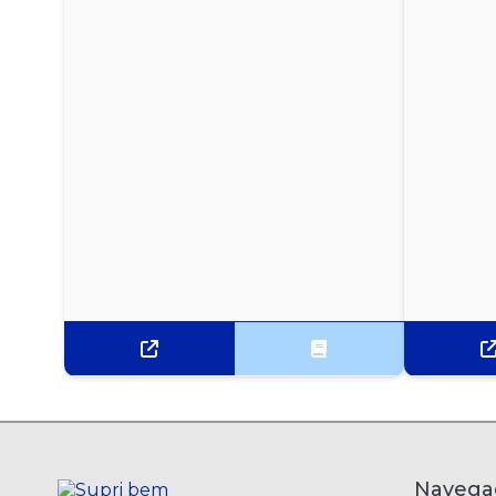
MOLHO DE PIMENTA CEPERA SACHÊ - CAIXA
COM 175 UNIDADES
MOLHO DE PIMENTA TABASCO - 60ML
MOLHO DE SALADA CASEIRO HELLMANNS
MOLHO DE SALADA ITALIANO ARRIFANA
MOLHO DE SALADA ITALIANO SACHÊ ISIS - CAIXA
COM 180 UNIDADES
MOLHO DE SALADA PARMESÃO ARRIFANA
MOLHO DE TOMATE FUGINI - PACOTE COM 300G
MOLHO DE TOMATE QUERO 300G
Navega