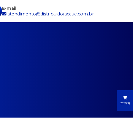
E-mail
atendimento@distribuidoracaue.com.br
iten(s)