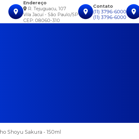
Endereço
Contato
R. Tejuguacu, 107
(11) 3796-6000
Vila Jacuí - São Paulo/SP
(11) 3796-6000
CEP: 08060-310
ho Shoyu Sakura - 150ml