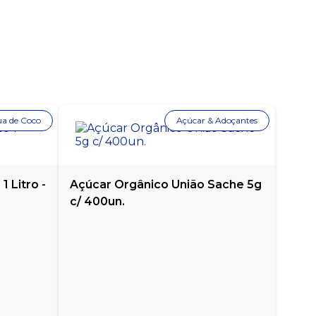
ua de Coco
Açúcar & Adoçantes
 Litro -
Açúcar Orgânico União Sache 5g
c/ 400un.