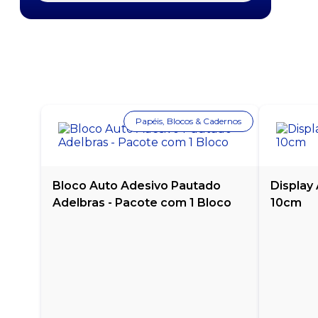
MOLHO BARBECUE ARRIFANA - COM 200G
MOLHO BARBECUE ARRIFANA - GARRAFA COM 1
KG
MOLHO BARBECUE ARRIFANA SACHÊ - CAIXA
COM 175 UNIDADES
Papéis, Blocos & Cadernos
MOLHO DE ALHO ARRIFANA - 150ML
MOLHO DE ALHO ARRIFANA - GARRAFA COM 1
LITRO
Bloco Auto Adesivo Pautado
Display
Adelbras - Pacote com 1 Bloco
10cm
MOLHO DE PIMENTA ARRIFANA - GARRAFA COM
1 LITRO
MOLHO DE PIMENTA ARRIFANA SACHÊ - CAIXA
COM 175 UNIDADES
MOLHO DE PIMENTA CALABRESA ARRIFANA -
GARRAFA COM 1 LITRO