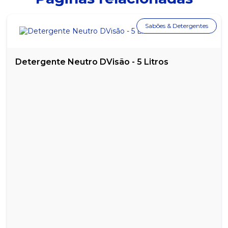
SACOLA BOCA DE PALHAÇO PRETA 5 KG 45X60
Sabões & Detergentes
SACOLA BOCA DE PALHAÇO PRETA 5 KG 50X70
SACOLA BOCA DE PALHAÇO VERMELHA 5 KG 20X30
Detergente Neutro DVisão - 5 Litros
SACOLA BOCA DE PALHAÇO VERMELHA 5 KG 25X35
SACOLA BOCA DE PALHAÇO VERMELHA 5 KG 30X40
SACOLA BOCA DE PALHAÇO VERMELHA 5 KG 35X45
SACOLA BOCA DE PALHAÇO VERMELHA 5 KG 40X50
SACOLA BOCA DE PALHAÇO VERMELHA 5 KG 45X60
SACOLA BOCA DE PALHAÇO VERMELHA 5 KG 60X70
SACOLA BRANCA LEITOSA PACOTE COM 5KG 30X40
SACOLA BRANCA LEITOSA PACOTE COM 5KG 40X50