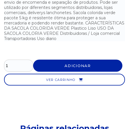
envio de encomenda e separação de produtos. Pode ser
utilizado por diferentes segmentos distribuidoras, lojas
SACOLA BOCA DE PALHAÇO LARANJA 5 KG 25X35
comerciais, deliverys lanchonetes. Sacola colorida verde
pacote 5 kg é resistente ótima para proteger a sua
SACOLA BOCA DE PALHAÇO LARANJA 5 KG 30X40
mercadoria e podendo render bastante. CARACTERÍSTICAS
DA SACOLA COLORIDA VERDE Plastico Liso USO DA
SACOLA BOCA DE PALHAÇO LARANJA 5 KG 35X45
SACOLA COLORIA VERDE Distribuidoras / Loja comercial
Transportadoras Uso diario
SACOLA BOCA DE PALHAÇO LARANJA 5 KG 40X50
SACOLA BOCA DE PALHAÇO LARANJA 5 KG 45X60
ADICIONAR
SACOLA BOCA DE PALHAÇO LARANJA 5 KG 50X70
SACOLA BOCA DE PALHAÇO PRETA 5 KG 20X30
VER CARRINHO
SACOLA BOCA DE PALHAÇO PRETA 5 KG 25X35
SACOLA BOCA DE PALHAÇO PRETA 5 KG 30X40
SACOLA BOCA DE PALHAÇO PRETA 5 KG 35X45
Páginas relacionadas
SACOLA BOCA DE PALHAÇO PRETA 5 KG 40X50