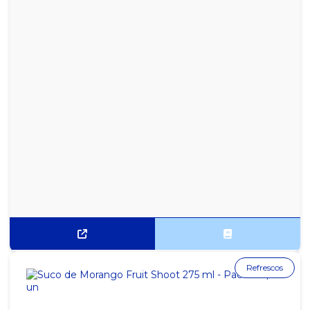
SACOLA DE PAPEL KRAFT 18X36X10 COM 100 UN
SACOLA DE PAPEL KRAFT 24X40X15 COM 100 UN
SACOLA DE PAPEL KRAFT 30X42X12 COM 100 UN
SACOLA PLÁSTICO CRISTAL 5 KG 25X35
SACOLA PRETA RECICLADA PACOTE COM 5KG 30X40
SACOLA PRETA RECICLADA PACOTE COM 5KG 40X50
SACOLA PRETA RECICLADA PACOTE COM 5KG 45X60
SACOLA PRETA RECICLADA PACOTE COM 5KG 50X70
SACOLA PRETA RECICLADA PACOTE COM 5KG 60X80
Refrescos