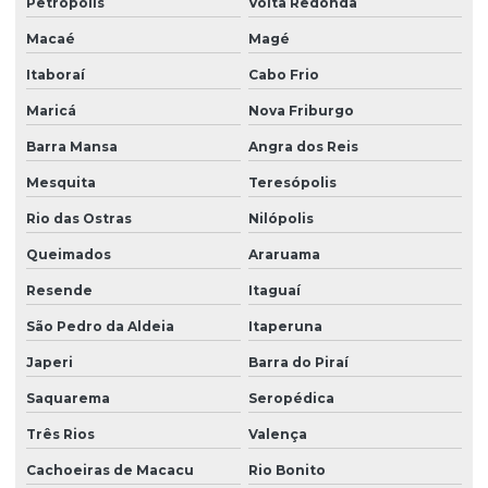
Petrópolis
Volta Redonda
Distribuidora de material de limpeza e escritorio
Macaé
Magé
Distribuidora de mercadorias
Itaboraí
Cabo Frio
Distribuidora de mercadorias em sp
Maricá
Nova Friburgo
Distribuidora de produtos de limpeza e escritorio
Barra Mansa
Angra dos Reis
Distribuidora de produtos em sache
Mesquita
Teresópolis
Distribuidora em são paulo
Rio das Ostras
Nilópolis
Distribuidora de suprimentos
Queimados
Araruama
Distribuidora de suprimentos para empresas
Resende
Itaguaí
Distribuidora de suprimentos em sp
São Pedro da Aldeia
Itaperuna
Elite professional melhoramentos
Japeri
Barra do Piraí
Empresa de abastecimento de alimentos
Saquarema
Seropédica
Três Rios
Valença
Empresa de abastecimento de mercearia
Cachoeiras de Macacu
Rio Bonito
Empresa de distribuição em sp