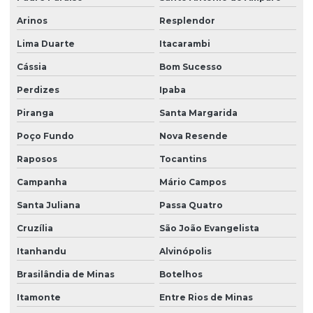
Arinos
Resplendor
Lima Duarte
Itacarambi
Cássia
Bom Sucesso
Perdizes
Ipaba
Piranga
Santa Margarida
Poço Fundo
Nova Resende
Raposos
Tocantins
Campanha
Mário Campos
Santa Juliana
Passa Quatro
Cruzília
São João Evangelista
Itanhandu
Alvinópolis
Brasilândia de Minas
Botelhos
Itamonte
Entre Rios de Minas