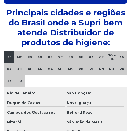
Distribuidor de suco concentrado
Principais cidades e regiões
Distribuidor de sucos
do Brasil onde a Supri bem
Distribuidor de supermercado
atende Distribuidor de
Distribuidor de suprimentos alimentícios
produtos de higiene:
Distribuidora de alimentos para empresas
GO e
RJ
MG
ES
SP
PR
SC
RS
PE
BA
CE
AM
Distribuidora de biscoitos
DF
Distribuidora de biscoitos sp
PA
AC
AL
AP
MA
MT
MS
PB
PI
RN
RO
RR
Distribuidora de bolachas e biscoitos
SE
TO
Distribuidora de bolachas e biscoitos sp
Rio de Janeiro
São Gonçalo
Distribuidora de bolachas em sachê
Duque de Caxias
Nova Iguaçu
Distribuidora para empresas
Campos dos Goytacazes
Belford Roxo
Distribuidora de material de escritorio
Niterói
São João de Meriti