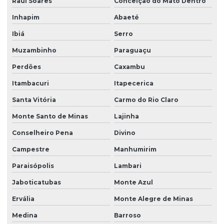
Raul Soares
Conceição do Mato Dentro
Inhapim
Abaeté
Ibiá
Serro
Muzambinho
Paraguaçu
Perdões
Caxambu
Itambacuri
Itapecerica
Santa Vitória
Carmo do Rio Claro
Monte Santo de Minas
Lajinha
Conselheiro Pena
Divino
Campestre
Manhumirim
Paraisópolis
Lambari
Jaboticatubas
Monte Azul
Ervália
Monte Alegre de Minas
Medina
Barroso