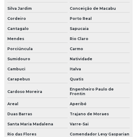
Fornecedores de produtos de limpeza para empresas
Silva Jardim
Conceição de Macabu
Mercado online
Cordeiro
Porto Real
Mercado online em sp
Cantagalo
Sapucaia
Papel toalha interfolha quádrupla elite excellence
Mendes
Rio Claro
Papel toalha melhoramentos elite
Porciúncula
Carmo
Produtos de limpeza para empresas
Sumidouro
Natividade
Supermercado online
Cambuci
Italva
Carapebus
Quatis
Supermercado online em sp
Engenheiro Paulo de
Cardoso Moreira
Frontin
Areal
Aperibé
Duas Barras
Trajano de Moraes
Santa Maria Madalena
Varre-Sai
Rio das Flores
Comendador Levy Gasparian