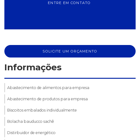
ENTRE EM CONTATO
SOLICITE UM ORÇAMENTO
Informações
Abastecimento de alimentos para empresa
Abastecimento de produtos para empresa
Biscoitos embalados individualmente
Bolacha bauducco sachê
Distirbuidor de energético