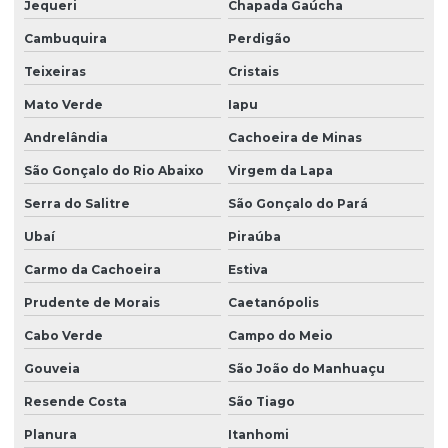
Jequeri
Chapada Gaúcha
Cambuquira
Perdigão
Teixeiras
Cristais
Mato Verde
Iapu
Andrelândia
Cachoeira de Minas
São Gonçalo do Rio Abaixo
Virgem da Lapa
Serra do Salitre
São Gonçalo do Pará
Ubaí
Piraúba
Carmo da Cachoeira
Estiva
Prudente de Morais
Caetanópolis
Cabo Verde
Campo do Meio
Gouveia
São João do Manhuaçu
Resende Costa
São Tiago
Planura
Itanhomi