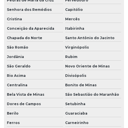
Pedras de Maria da Cruz
Fervedouro
Senhora dos Remédios
Capitólio
Cristina
Mercês
Conceição da Aparecida
Itabirinha
Chapada do Norte
Santo Antônio do Jacinto
São Romão
Virginópolis
Jordânia
Rubim
São Geraldo
Novo Oriente de Minas
Rio Acima
Divisópolis
Centralina
Bonito de Minas
Bela Vista de Minas
São Sebastião do Maranhão
Dores de Campos
Setubinha
Berilo
Guaraciaba
Ferros
Carneirinho