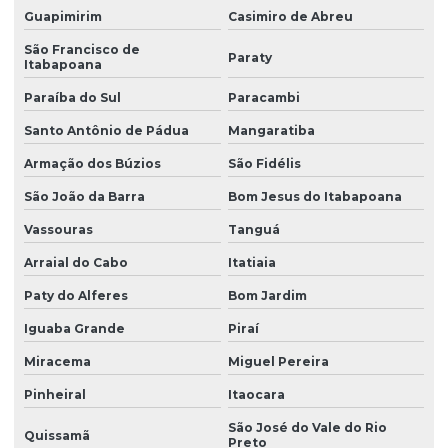
Guapimirim
Casimiro de Abreu
Empresa distribuidora
São Francisco de
Paraty
Empresa distribuidora para empresas
Itabapoana
Empresa distribuidora em sp
Paraíba do Sul
Paracambi
Santo Antônio de Pádua
Mangaratiba
Fornecedor de capsulas de cafe
Armação dos Búzios
São Fidélis
Fornecedor de material de limpeza e escritório sp
São João da Barra
Bom Jesus do Itabapoana
Fornecedor de produtos de limpeza
Vassouras
Tanguá
Fornecedor de produtos de limpeza em são paulo
Arraial do Cabo
Itatiaia
Fornecedor sacos para lixo
Paty do Alferes
Bom Jardim
Fornecedor de suco
Iguaba Grande
Piraí
Fornecedores de bebidas e alimentos
Miracema
Miguel Pereira
Fornecedores de biscoitos em sao paulo
Pinheiral
Itaocara
Fornecedores de material de limpeza e descartaveis
São José do Vale do Rio
Quissamã
Preto