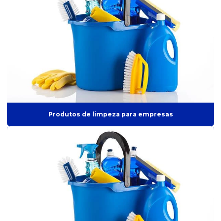
Distribuidor de itens de higiene
Distribuidor de itens de limpeza
Distribuidor de itens de tecnologia
Distribuidor de luvas
Distribuidor de marcearia
Distribuidor de materiais diversos
Produtos de limpeza para empresas
Distribuidor de materiais para escritório
Distribuidor de materiais de papelaria
Distribuidor de material escolar
Distribuidor de papel higiênico
Distribuidor de papel toalha
Distribuidor de produto de mercado