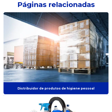
Páginas relacionadas
Distribuidor de chá envelopado
Distribuidor de chá lata
Distribuidor de copo descartável
Distribuidor de descartáveis
Distribuidor de doces
Distribuidor elite melhoramentos
Distribuidor de embalagens
Distribuidor de enlatados
Distribuidor de farinha
Distribuidor de produtos de higiene pessoal
Distribuidor de guardanapo
Distribuidor de ingredientes culinários
Distribuidor de isotônico