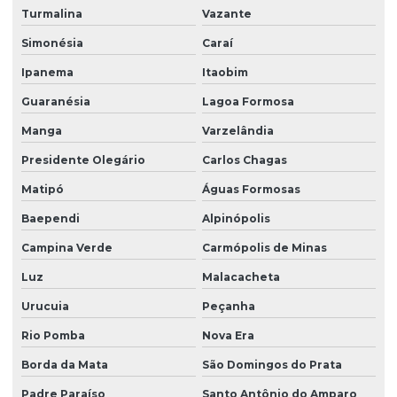
Turmalina
Vazante
Simonésia
Caraí
Ipanema
Itaobim
Guaranésia
Lagoa Formosa
Manga
Varzelândia
Presidente Olegário
Carlos Chagas
Matipó
Águas Formosas
Baependi
Alpinópolis
Campina Verde
Carmópolis de Minas
Luz
Malacacheta
Urucuia
Peçanha
Rio Pomba
Nova Era
Borda da Mata
São Domingos do Prata
Padre Paraíso
Santo Antônio do Amparo