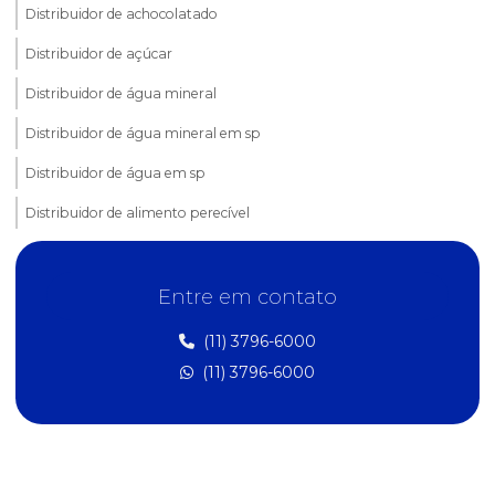
Distribuidor de achocolatado
Distribuidor de açúcar
Distribuidor de água mineral
Distribuidor de água mineral em sp
Distribuidor de água em sp
Distribuidor de alimento perecível
Distribuidor de alimentos
Entre em contato
Distribuidor de bebidas
Distribuidor de biscoitos
(11) 3796-6000
(11) 3796-6000
Distribuidor de café
Distribuidor de cápsula de café
Distribuidor de cesta básica
Distribuidor de cestas sindicais