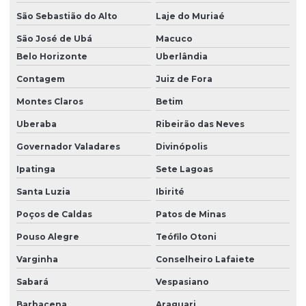
São Sebastião do Alto
Laje do Muriaé
São José de Ubá
Macuco
Belo Horizonte
Uberlândia
Contagem
Juiz de Fora
Montes Claros
Betim
Uberaba
Ribeirão das Neves
Governador Valadares
Divinópolis
Ipatinga
Sete Lagoas
Santa Luzia
Ibirité
Poços de Caldas
Patos de Minas
Pouso Alegre
Teófilo Otoni
Varginha
Conselheiro Lafaiete
Sabará
Vespasiano
Barbacena
Araguari