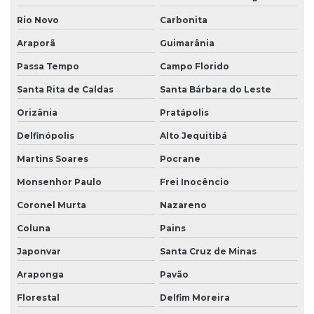
Rio Novo
Carbonita
Araporã
Guimarânia
Passa Tempo
Campo Florido
Santa Rita de Caldas
Santa Bárbara do Leste
Orizânia
Pratápolis
Delfinópolis
Alto Jequitibá
Martins Soares
Pocrane
Monsenhor Paulo
Frei Inocêncio
Coronel Murta
Nazareno
Coluna
Pains
Japonvar
Santa Cruz de Minas
Araponga
Pavão
Florestal
Delfim Moreira