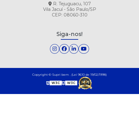
R. Tejuguacu, 107
Vila Jacuí - São Paulo/SP
CEP: 08060-310
Siga-nos!
Copyright © Supri bem . (Lei 9610 de 19/02/1998)
W3C
W3C