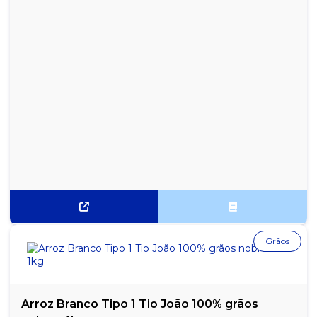
REFRIGERANTE SABOR COLA COCA COLA PET 200ML FARDO
COM 12 UNIDADES
REFRIGERANTE SODA ANTARCTICA LATA 350ML - PACOTE COM
12 UNIDADES
REFRIGERANTE SPRITE LIMÃO 2 LITROS - 1 UNIDADE
Grãos
Arroz Branco Tipo 1 Tio João 100% grãos