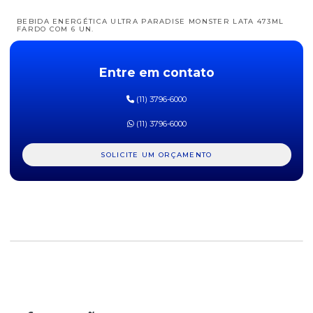
BEBIDA ENERGÉTICA ULTRA PARADISE MONSTER LATA 473ML
FARDO COM 6 UN.
BEBIDA ENERGÉTICA ULTRA VIOLET MONSTER LATA 473ML
FARDO COM 6 UN.
Entre em contato
BEBIDA ENERGÉTICA ULTRA WATERMELON MONSTER LATA
(11) 3796-6000
473ML FARDO COM 6 UN.
(11) 3796-6000
BEBIDA LÁCTEA SABOR MORANGO YOPRO 250ML UN
SOLICITE UM ORÇAMENTO
BEBIDA MISTA SKOL BEATS SENSE 269ML
ENERGÉTICO MONSTER ENERGY LATA 473ML
ENERGÉTICO NIGHT POWER LATA 269ML - PACOTE COM 12
UNIDADES
ENERGÉTICO REIGN LEMON LATA 473ML - FARDO COM 6 UN
ENERGÉTICO REIGN MANGO LATA 473 ML - FARDO COM 6 UN
ENERGÉTICO REIGN MELON MANIA LATA 473ML - FARDO COM 6