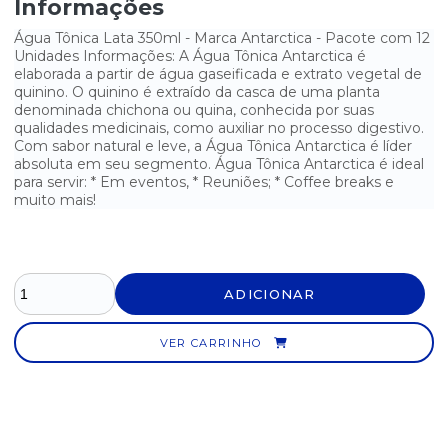
Informações
UN
Água Tônica Lata 350ml - Marca Antarctica - Pacote com 12
ENERGÉTICO REIGN ORANGE LATA 473ML - FARDO COM 6 UN
Unidades Informações: A Água Tônica Antarctica é
elaborada a partir de água gaseificada e extrato vegetal de
REFRIGERANTE COCA-COLA 2 LITROS - 1 UNIDADE
quinino. O quinino é extraído da casca de uma planta
denominada chichona ou quina, conhecida por suas
qualidades medicinais, como auxiliar no processo digestivo.
REFRIGERANTE COCA-COLA ORIGINAL 1.5 L
Com sabor natural e leve, a Água Tônica Antarctica é líder
absoluta em seu segmento. Água Tônica Antarctica é ideal
REFRIGERANTE COCA-COLA ORIGINAL 3 LITROS
para servir: * Em eventos, * Reuniões; * Coffee breaks e
muito mais!
REFRIGERANTE COCA-COLA ZERO 2 LITROS - 1 UNIDADE
REFRIGERANTE COCA-COLA ZERO PET 200ML FARDO COM 12
UNIDADES
ADICIONAR
REFRIGERANTE DE COCA-COLA CAFÉ ESPRESSO 220ML - 1
UNIDADE
VER CARRINHO
REFRIGERANTE DE COLA COCA-COLA 600ML - PACOTE COM 12
UNIDADES
REFRIGERANTE DE COLA COCA-COLA ZERO 600ML - PACOTE
COM 12