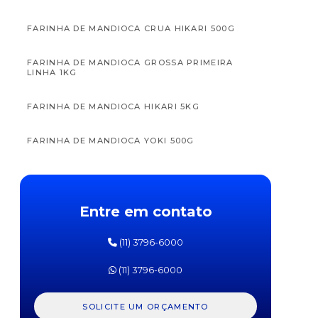
FARINHA DE MANDIOCA CRUA HIKARI 500G
FARINHA DE MANDIOCA GROSSA PRIMEIRA
LINHA 1KG
APTAMIL
APTAM
FÓRMULA
FÓRM
FARINHA DE MANDIOCA HIKARI 5KG
INFANTIL
INFAN
PRÓ
PR
EXPERT
EXPE
FARINHA DE MANDIOCA YOKI 500G
SL
SOJA
DANONE
DANO
800G
800
FARINHA DE MILHO HIKARI 2KG
Entre em contato
FARINHA DE MILHO YOKI 500G
(11) 3796-6000
FARINHA DE ROSCA HIKARI 5KG
(11) 3796-6000
FARINHA DE ROSCA YOKI 500G
SOLICITE UM ORÇAMENTO
FARINHA DE TRIGO DONA BENTA 1KG