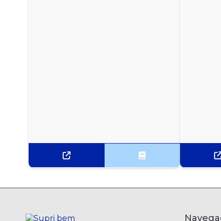
FUBÁ MIMOSO HIKARI 5KG
FUBÁ MIMOSO XODÓMILHO 1KG
FUBÁ MIMOSO XODÓMILHO 500G
FUBÁ MIMOSO YOKI 1KG
FUBÁ MIMOSO YOKI 500G
GOMA PRONTA PARA TAPIOCA DA TERRINHA
500G
POLVILHO AZEDO YOKI - 500G
POLVILHO DOCE YOKI - 500G
TRIGO PARA KIBE HIKARI - 5KG
Navega