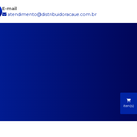
E-mail
atendimento@distribuidoracaue.com.br
iten(s)