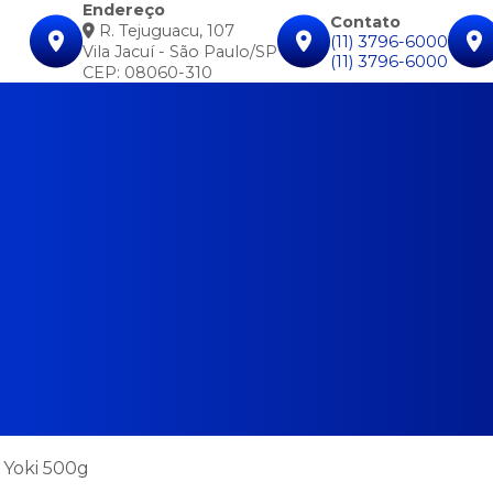
Endereço
Contato
R. Tejuguacu, 107
(11) 3796-6000
Vila Jacuí - São Paulo/SP
(11) 3796-6000
CEP: 08060-310
 Yoki 500g