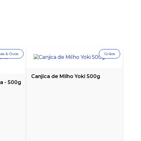
as & Ovos
Grãos
Canjica de Milho Yoki 500g
a - 500g