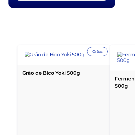
FARINHA DE TRIGO LILI 1KG
FARINHA DE TRIGO ROSA BRANCA 5KG
FARINHA DE TRIGO SOL 1KG
Grãos
FARINHA DE TRIGO TIPO 1 FIDALGA 1KG
FARINHA PRONTA TAPIOCA AKIO 500G
Grão de Bico Yoki 500g
Ferment
FAROFA TEMPERADA YOKI 500G
500g
FLOCÃO DE MILHO XODÓMILHO - PACOTE COM
500G
FUBÁ MIMOSO HIKARI 500G
FUBÁ MIMOSO HIKARI 500G