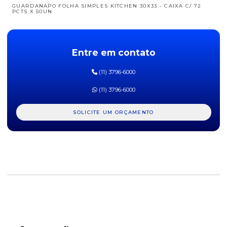
GUARDANAPO FOLHA SIMPLES KITCHEN 30X33 - CAIXA C/ 72
PCTS X 50UN
GUARDANAPO FOLHA SIMPLES KITCHEN 30X33 - PACOTE COM 50
UNIDADES
Entre em contato
GUARDANAPO SCOTT FOLHA DUPLA GRAND HOTEL 23,8X21,8 - 50
UNIDADES
(11) 3796-6000
GUARDANAPO SCOTT FOLHA DUPLA GRAND HOTEL 31,8 X 32,8 -
(11) 3796-6000
50 UNIDAD
GUARDANAPO SIMPLES BIG PEL 20X20 CM - PACOTE COM 100
SOLICITE UM ORÇAMENTO
UNIDADES
GUARDANAPO SIMPLES BIG PEL 20X20CM - CAIXA COM 50 PCT X
100 UNID
GUARDANAPO SIMPLES BIG PEL 27X32CM - CAIXA COM 30 PCTS
X 100 UNI
GUARDANAPO SIMPLES BIG PEL 27X32CM - PACOTE COM 100
UNIDADES
GUARDANAPO TIPO TV DADU - PACOTE COM 2000 UNIDADES