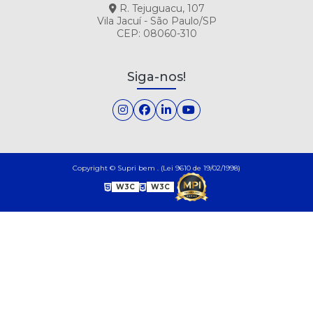
R. Tejuguacu, 107
Vila Jacuí - São Paulo/SP
CEP: 08060-310
Siga-nos!
Copyright © Supri bem . (Lei 9610 de 19/02/1998)
W3C
W3C