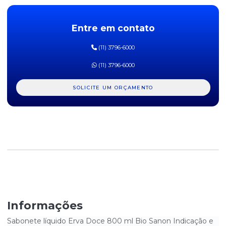
FRALDA INFANTIL TAMANHO G LOONEY TUNES - PACOTE COM 38
UNIDADES
Entre em contato
FRALDA INFANTIL TAMANHO GG TOM AND JERRY PACOTE COM
(11) 3796-6000
32 UNIDADES
(11) 3796-6000
FRALDA INFANTIL TAMANHO M LOONEY TUNES - PACOTE COM
44 UNIDADES
SOLICITE UM ORÇAMENTO
FRALDA INFANTIL TAMANHO P LOONEY TUNES - PACOTE COM 50
UNIDADES
FRALDA INFANTIL TAMANHO XG LOONEY TUNES - PACOTE COM
30 UNIDADES
LENÇOS UMEDECIDOS USE IT BABY - REFIL COM 400 UNIDADES
LOÇÃO REPELENTE DE INSETOS OFF! JOHNSON - 100ML
MINI SABONETE 10G 400UN
Informações
SABONETE EM BARRA LUX ROSAS FRANCESAS 85G
Sabonete líquido Erva Doce 800 ml Bio Sanon Indicação e