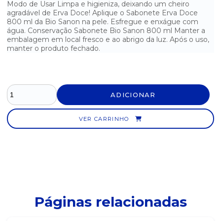
Modo de Usar Limpa e higieniza, deixando um cheiro
SABONETE EM BARRA PALMOLIVE NATURALS - 85G
agradável de Erva Doce! Aplique o Sabonete Erva Doce
800 ml da Bio Sanon na pele. Esfregue e enxágue com
SABONETE EM ESPUMA REFIL ELITE 800ML
água. Conservação Sabonete Bio Sanon 800 ml Manter a
embalagem em local fresco e ao abrigo da luz. Após o uso,
SABONETE ESPUMA ERVA DOCE AUDAX - REFIL 500ML
manter o produto fechado.
SABONETE ESPUMA ERVA DOCE PREMISSE - REFIL 700ML
SABONETE FLOR DE YPÊ - 90G
ADICIONAR
SABONETE FLOR DE YPÊ AMARELO - 90G
VER CARRINHO
SABONETE FLOR DE YPÊ ROSA - 90G
SABONETE JOHNSONS BABY - 200ML
SABONETE LÍQUIDO ALGAS MARINHAS PREMISSE - FRASCO
500ML COM PUMP
SABONETE LÍQUIDO ANTISSÉPTICO 800G BIO SANON
Páginas relacionadas
SABONETE LÍQUIDO ANTISSÉPTICO START- 5 LITROS