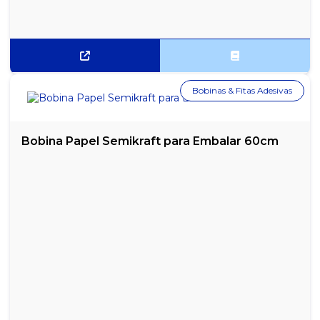
SABONETE LÍQUIDO TRIUM ERVA DOCE - 5 LITROS
SABONETE PROTEX BALANCE SAUDÁVEL - 85G
SHAMPOO JOHNSONS BABY - 200ML
Bobinas & Fitas Adesivas
Bobina Papel Semikraft para Embalar 60cm