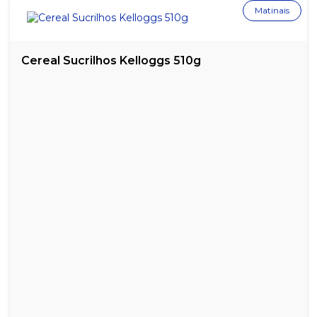
Matinais
SABONETE LÍQUIDO ASSEPTGEL ERVA DOCE- 5L
SABONETE LÍQUIDO ASSEPTGEL SEM AROMA - 5L
Cereal Sucrilhos Kelloggs 510g
SABONETE LÍQUIDO ERVA DOCE 800G BIO SANON
SABONETE LÍQUIDO ERVA DOCE DVISÃO - 5 LITROS
SABONETE LÍQUIDO ERVA DOCE LARILIMP - 5 LITROS
SABONETE LÍQUIDO ERVA DOCE LUAR MÁGICO - REFIL 800ML
SABONETE LÍQUIDO ERVA DOCE PREMISSE - FRASCO DE 500ML
COM PUMP
SABONETE LÍQUIDO ONLY ERVA DOCE PEROLADO - 5 LITROS
SABONETE LÍQUIDO ONLY LAVANDA - 5 LITROS
SABONETE LÍQUIDO ONLY NEUTRALIZADOR - 500ML
SABONETE LÍQUIDO PREMISSE MORANGO E HIBISCO - 500ML