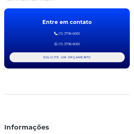
ESPANADOR DE PÓ 30CM
Entre em contato
ESPONJA ABRASIVA AZULIM
(11) 3796-6000
ESPONJA DUPLA FACE ANTI RISCO - AZULIM
(11) 3796-6000
ESPONJA LAVA LOUÇA SCOTCH-BRITE 1UN
SOLICITE UM ORÇAMENTO
ESPONJA LAVA-LOUÇA BETANIM - PACOTE COM 10 UNIDADES
ESPONJA LAVA-LOUÇA SCOTCH BRITE - PACOTE COM 4
UNIDADES
FIBRA ABRASIVA LIMTECH - PACOTE COM 10 UNIDADES
FIBRA ABRASIVA SCOTH BRITE LIMPEZA MÉDIA - PACOTE COM 2
UNIDADES
GARRA EURO COM CLIP EM METAL BRALIMPIA
Informações
LÃ DE AÇO BOMBRIL - PACOTE COM 8 UNIDADES