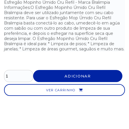
Esfregão Mopinho Úmido Cru Refil - Marca Bralimpia
LÃ DE AÇO Q`LUSTRO - PACOTE COM 8 UNIDADES
Informações:O Esfregão Mopinho Úmido Cru Refil
Bralimpia deve ser utilizado juntamente com seu cabo
resistente. Para usar o Esfregão Mop Úmido Cru Refil
LAVATINA COM SUPORTE / ESCOVA SANITÁRIA
Bralimpia basta conectá-lo ao cabo, umedecê-lo em agúa
com sabão ou com outro produto de limpeza de sua
RASPADOR MULTIUSO BRALIMPIA
preferência, e depois o esfregar na superfície seca que
deseja limpar. O Esfregão Mopinho Úmido Cru Refil
RODO LIMPA AZULEJO
Bralimpia é ideal para: * Limpeza de pisos; * Limpeza de
janelas; * Limpeza de áreas gourmet, saguãos e muito mais.
RODO PASSA CERA
SUPER RODO ABSORVENTE COM CABO DE ALUMÍNIO
ADICIONAR
SUPORTE LIMPA TUDO BRASLIMPIA
VER CARRINHO