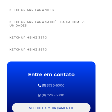
KETCHUP ARRIFANA 900G
KETCHUP ARRIFANA SACHÊ - CAIXA COM 175
UNIDADES
APTAMIL
APTAM
FÓRMULA
FÓRM
KETCHUP HEINZ 397G
INFANTIL
INFAN
PRÓ
PR
EXPERT
EXPE
KETCHUP HEINZ 567G
SL
SOJA
DANONE
DANO
800G
800
KETCHUP HEINZ SACHÊ - CAIXA COM 192
UNIDADES
Entre em contato
KETCHUP HELLMANNS 380G
(11) 3796-6000
KETCHUP HELLMANNS SACHÊ - CAIXA COM 182
UNIDADES
(11) 3796-6000
KETCHUP QUERO 400G
SOLICITE UM ORÇAMENTO