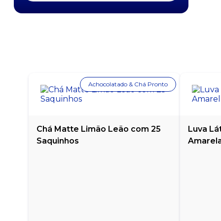
MOLHO BARBECUE ARRIFANA - COM 200G
MOLHO BARBECUE ARRIFANA - GARRAFA COM 1
KG
MOLHO BARBECUE ARRIFANA SACHÊ - CAIXA
COM 175 UNIDADES
Achocolatado & Chá Pronto
MOLHO DE ALHO ARRIFANA - 150ML
MOLHO DE ALHO ARRIFANA - GARRAFA COM 1
LITRO
Chá Matte Limão Leão com 25
Luva Lá
Saquinhos
Amarela
MOLHO DE PIMENTA ARRIFANA - GARRAFA COM
1 LITRO
MOLHO DE PIMENTA ARRIFANA SACHÊ - CAIXA
COM 175 UNIDADES
MOLHO DE PIMENTA CALABRESA ARRIFANA -
GARRAFA COM 1 LITRO