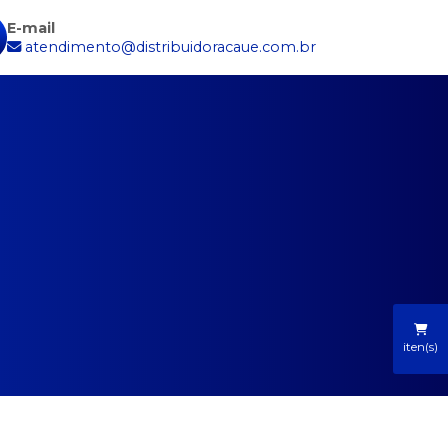
E-mail
atendimento@distribuidoracaue.com.br
iten(s)