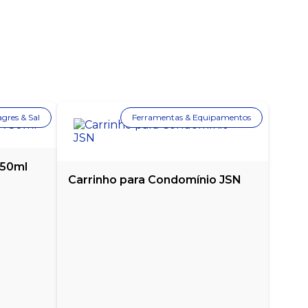
agres & Sal
Ferramentas & Equipamentos
750ml
Carrinho para Condomínio JSN