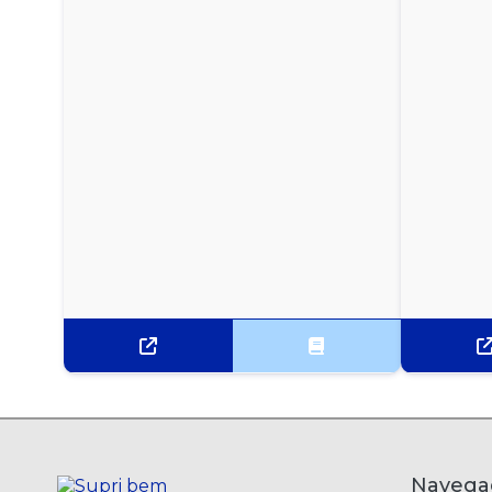
MOLHO DE PIMENTA CEPERA SACHÊ - CAIXA
COM 175 UNIDADES
MOLHO DE PIMENTA TABASCO - 60ML
MOLHO DE SALADA CASEIRO HELLMANNS
MOLHO DE SALADA ITALIANO ARRIFANA
MOLHO DE SALADA ITALIANO SACHÊ ISIS - CAIXA
COM 180 UNIDADES
MOLHO DE SALADA PARMESÃO ARRIFANA
MOLHO DE TOMATE FUGINI - PACOTE COM 300G
MOLHO DE TOMATE QUERO 300G
Navega