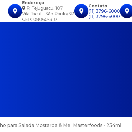
Endereço
Contato
R. Tejuguacu, 107
(11) 3796-6000
Vila Jacuí - São Paulo/SP
(11) 3796-6000
CEP: 08060-310
ho para Salada Mostarda & Mel Masterfoods - 234ml