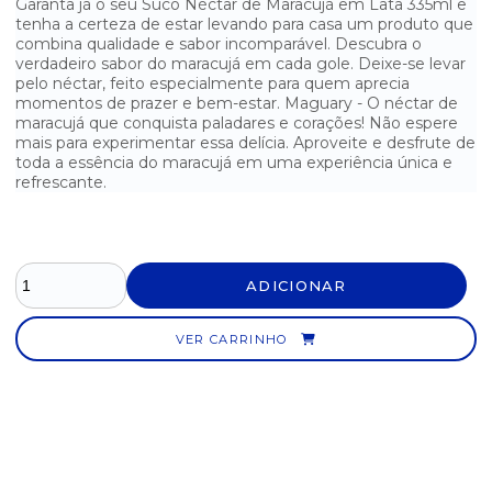
Garanta já o seu Suco Néctar de Maracujá em Lata 335ml e
tenha a certeza de estar levando para casa um produto que
SUCO DE LARANJA DAFRUTA 1 LITRO - COM 6 UNIDADES
combina qualidade e sabor incomparável. Descubra o
verdadeiro sabor do maracujá em cada gole. Deixe-se levar
SUCO DE LARANJA DAFRUTA 200ML - CAIXA COM 27 UNIDADES
pelo néctar, feito especialmente para quem aprecia
momentos de prazer e bem-estar. Maguary - O néctar de
maracujá que conquista paladares e corações! Não espere
SUCO DE LARANJA MAGUARY 1 L - CAIXA C/ 6UN
mais para experimentar essa delícia. Aproveite e desfrute de
toda a essência do maracujá em uma experiência única e
SUCO DE MAÇA 100% NATURAL S/ AÇUCAR YAKUT 200ML- CAIXA
C/ 27UN
refrescante.
SUCO DE MAÇA MAGUARY 1 L - CAIXA C/ 6UN
SUCO DE MANGA DAFRUTA 1 LITRO - COM 6 UNIDADES
ADICIONAR
SUCO DE MARACUJÁ DAFRUTA 200ML - CAIXA COM 27
UNIDADES
VER CARRINHO
SUCO DE MARACUJÁ NECTAR DAFRUTA 1 LITRO- CAIXA C/ 6UN
SUCO DE MORANGO MAGUARY 1 L - CAIXA C/ 6UN
SUCO DE PÊSSEGO DAFRUTA 1 LITRO - COM 6 UNIDADES