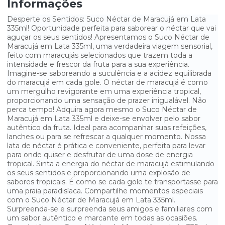
Informações
MAGUARY DE MORANGO 200ML - CAIXA COM 27 UNIDADES
Desperte os Sentidos: Suco Néctar de Maracujá em Lata
335ml! Oportunidade perfeita para saborear o néctar que vai
MAGUARY DE UVA 200ML - CAIXA COM 27 UNIDADES
aguçar os seus sentidos! Apresentamos o Suco Néctar de
Maracujá em Lata 335ml, uma verdadeira viagem sensorial,
MAGUARY DE UVA LIGHT 200ML - CAIXA COM 27 UNIDADES
feito com maracujás selecionados que trazem toda a
intensidade e frescor da fruta para a sua experiência.
SUCO DE ABACAXI MAGUARY 1L - CAIXA C/ 6UN
Imagine-se saboreando a suculência e a acidez equilibrada
do maracujá em cada gole. O néctar de maracujá é como
SUCO DE CAJÚ DAFRUTA 1 LITRO - COM 6 UNIDADES
um mergulho revigorante em uma experiência tropical,
proporcionando uma sensação de prazer inigualável. Não
perca tempo! Adquira agora mesmo o Suco Néctar de
SUCO DE CAJU MAGUARY 1 L - CAIXA C/ 6UN
Maracujá em Lata 335ml e deixe-se envolver pelo sabor
autêntico da fruta. Ideal para acompanhar suas refeições,
SUCO DE GOIABA DAFRUTA 1 LITRO - COM 6 UNIDADES
lanches ou para se refrescar a qualquer momento. Nossa
lata de néctar é prática e conveniente, perfeita para levar
SUCO DE GOIABA DAFRUTA 200ML - CAIXA COM 27 UNIDADES
para onde quiser e desfrutar de uma dose de energia
tropical. Sinta a energia do néctar de maracujá estimulando
os seus sentidos e proporcionando uma explosão de
SUCO DE GOIABA MAGUARY 1 L - CAIXA C/ 6UN
sabores tropicais. É como se cada gole te transportasse para
uma praia paradisíaca. Compartilhe momentos especiais
SUCO DE GOIABA NECTAR DAFRUTA 1 LITRO - CAIXA C/ 6UN
com o Suco Néctar de Maracujá em Lata 335ml.
Surpreenda-se e surpreenda seus amigos e familiares com
SUCO DE GOIABA NECTAR DAFRUTA 200ML - CAIXA COM 27
um sabor autêntico e marcante em todas as ocasiões.
UNIDADES