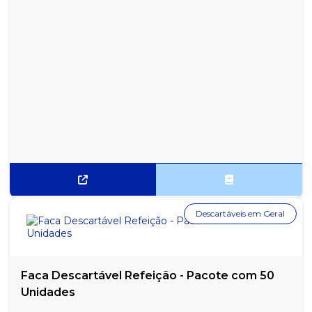
SUCO NÉCTAR DE UVA LIGHT MAGUARY 1 LITRO - CAIXA COM 6
UNIDADES
SUCO NÉCTAR DE UVA MAGUARY 1 LITRO - CAIXA COM 6
UNIDADES
SUCO NÉCTAR DE UVA MAGUARY LATA 335ML - PACOTE COM 6
UNIDADES
SUCO NUTRI NÉCTAR DE GOIABA 200ML - CAIXA
SUCO NUTRI NÉCTAR DE LARANJA 200ML - CAIXA
SUCO NUTRI NÉCTAR DE MANGA 200ML - CAIXA COM 27
UNIDADES
Descartáveis em Geral
SUCO NUTRI NÉCTAR DE MARACUJÁ 200ML - CAIXA COM 27
UNIDADES
SUCO NUTRI NÉCTAR DE PÊSSEGO 200ML - CAIXA COM 27
UNIDADES
Faca Descartável Refeição - Pacote com 50
Unidades
SUCO NUTRI NÉCTAR DE UVA 200ML - CAIXA COM 27 UNIDADES