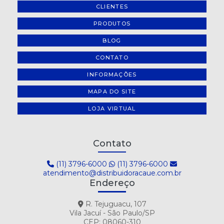
CLIENTES
PRODUTOS
BLOG
CONTATO
INFORMAÇÕES
MAPA DO SITE
LOJA VIRTUAL
Contato
(11) 3796-6000
(11) 3796-6000
atendimento@distribuidoracaue.com.br
Endereço
R. Tejuguacu, 107
Vila Jacuí - São Paulo/SP
CEP: 08060-310