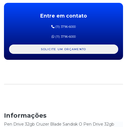
PEN DRIVE MULTILASER 8 GB
Entre em contato
PEN DRIVE SAN DISK 32 GB
(11) 3796-6000
SSD 120 GB 2,5 SATA
(11) 3796-6000
SSD 120 GB APROX. 320MB/S LEITURA
SOLICITE UM ORÇAMENTO
SSD 120 GB KINGSTON M2
Informações
Pen Drive 32gb Cruzer Blade Sandisk O Pen Drive 32gb