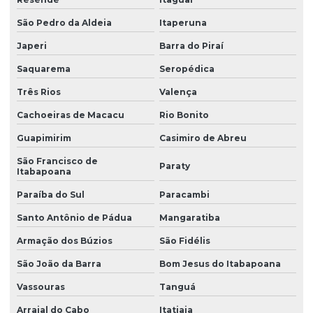
Elite professional melhoramentos
São Pedro da Aldeia
Itaperuna
Empresa de abastecimento de alimentos
Japeri
Barra do Piraí
Saquarema
Seropédica
Empresa de abastecimento de mercearia
Três Rios
Valença
Empresa de distribuição em sp
Cachoeiras de Macacu
Rio Bonito
Empresa distribuidora
Guapimirim
Casimiro de Abreu
Empresa distribuidora para empresas
São Francisco de
Paraty
Empresa distribuidora em sp
Itabapoana
Paraíba do Sul
Paracambi
Fornecedor de capsulas de cafe
Santo Antônio de Pádua
Mangaratiba
Fornecedor de material de limpeza e escritório sp
Armação dos Búzios
São Fidélis
Fornecedor de produtos de limpeza
São João da Barra
Bom Jesus do Itabapoana
Fornecedor de produtos de limpeza em são paulo
Vassouras
Tanguá
Fornecedor sacos para lixo
Arraial do Cabo
Itatiaia