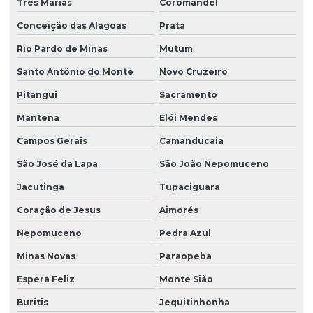
Três Marias
Coromandel
Conceição das Alagoas
Prata
Rio Pardo de Minas
Mutum
Santo Antônio do Monte
Novo Cruzeiro
Pitangui
Sacramento
Mantena
Elói Mendes
Campos Gerais
Camanducaia
São José da Lapa
São João Nepomuceno
Jacutinga
Tupaciguara
Coração de Jesus
Aimorés
Nepomuceno
Pedra Azul
Minas Novas
Paraopeba
Espera Feliz
Monte Sião
Buritis
Jequitinhonha