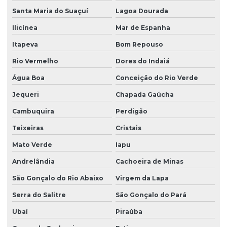
Santa Maria do Suaçuí
Lagoa Dourada
Ilicínea
Mar de Espanha
Itapeva
Bom Repouso
Rio Vermelho
Dores do Indaiá
Água Boa
Conceição do Rio Verde
Jequeri
Chapada Gaúcha
Cambuquira
Perdigão
Teixeiras
Cristais
Mato Verde
Iapu
Andrelândia
Cachoeira de Minas
São Gonçalo do Rio Abaixo
Virgem da Lapa
Serra do Salitre
São Gonçalo do Pará
Ubaí
Piraúba