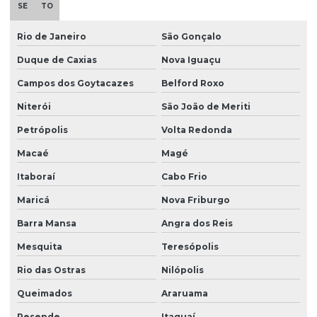
Distribuidora de bolachas e biscoitos sp
SE
TO
Distribuidora de bolachas em sachê
Rio de Janeiro
São Gonçalo
Distribuidora para empresas
Duque de Caxias
Nova Iguaçu
Distribuidora de material de escritorio
Campos dos Goytacazes
Belford Roxo
Niterói
São João de Meriti
Distribuidora de material de limpeza e escritorio
Petrópolis
Volta Redonda
Distribuidora de mercadorias
Macaé
Magé
Distribuidora de mercadorias em sp
Itaboraí
Cabo Frio
Distribuidora de produtos de limpeza e escritorio
Maricá
Nova Friburgo
Distribuidora de produtos em sache
Barra Mansa
Angra dos Reis
Distribuidora em são paulo
Mesquita
Teresópolis
Distribuidora de suprimentos
Rio das Ostras
Nilópolis
Distribuidora de suprimentos para empresas
Queimados
Araruama
Distribuidora de suprimentos em sp
Resende
Itaguaí