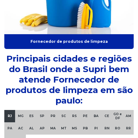
Distribuidor de refrigerante
Distribuidor de sachê de açúcar
Distribuidor de sachês
Distribuidor de saco de lixo
Fornecedor de produtos de limpeza
Distribuidor de suco concentrado
Principais cidades e regiões
Distribuidor de sucos
do Brasil onde a Supri bem
Distribuidor de supermercado
atende Fornecedor de
Distribuidor de suprimentos alimentícios
produtos de limpeza em são
Distribuidora de alimentos para empresas
paulo:
Distribuidora de biscoitos
GO e
RJ
MG
ES
SP
PR
SC
RS
PE
BA
CE
AM
Distribuidora de biscoitos sp
DF
PA
AC
AL
AP
MA
MT
MS
PB
PI
RN
RO
RR
Distribuidora de bolachas e biscoitos