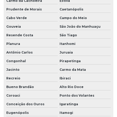
Carmo da Cachoeira
Estiva
Prudente de Morais
Caetanópolis
Cabo Verde
Campo do Meio
Gouveia
São João do Manhuaçu
Resende Costa
São Tiago
Planura
Itanhomi
Antônio Carlos
Juruaia
Congonhal
Pirapetinga
Jacinto
Carmo da Mata
Recreio
Ibiraci
Bueno Brandão
Alto Rio Doce
Coroaci
Ponto dos Volantes
Conceição dos Ouros
Igaratinga
Eugenópolis
Itamogi