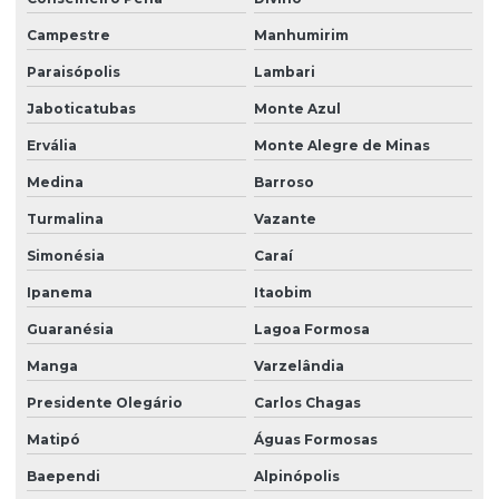
Campestre
Manhumirim
Paraisópolis
Lambari
Jaboticatubas
Monte Azul
Ervália
Monte Alegre de Minas
Medina
Barroso
Turmalina
Vazante
Simonésia
Caraí
Ipanema
Itaobim
Guaranésia
Lagoa Formosa
Manga
Varzelândia
Presidente Olegário
Carlos Chagas
Matipó
Águas Formosas
Baependi
Alpinópolis