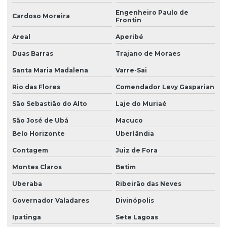
Engenheiro Paulo de
Cardoso Moreira
Frontin
Areal
Aperibé
Duas Barras
Trajano de Moraes
Santa Maria Madalena
Varre-Sai
Rio das Flores
Comendador Levy Gasparian
São Sebastião do Alto
Laje do Muriaé
São José de Ubá
Macuco
Belo Horizonte
Uberlândia
Contagem
Juiz de Fora
Montes Claros
Betim
Uberaba
Ribeirão das Neves
Governador Valadares
Divinópolis
Ipatinga
Sete Lagoas