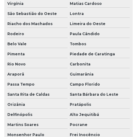
Virgínia
Matias Cardoso
São Sebastião do Oeste
Lontra
Riacho dos Machados
Limeira do Oeste
Rodeiro
Paula Cândido
Belo Vale
Tombos
Pimenta
Piedade de Caratinga
Rio Novo
Carbonita
Araporã
Guimarânia
Passa Tempo
Campo Florido
Santa Rita de Caldas
Santa Bárbara do Leste
Orizânia
Pratápolis
Delfinópolis
Alto Jequitibá
Martins Soares
Pocrane
Monsenhor Paulo
Frei Inocêncio