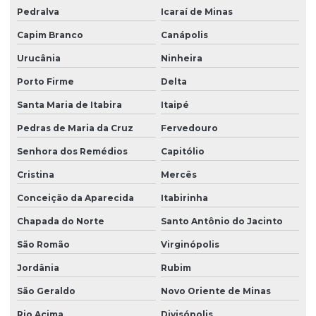
Pedralva
Icaraí de Minas
Capim Branco
Canápolis
Urucânia
Ninheira
Porto Firme
Delta
Santa Maria de Itabira
Itaipé
Pedras de Maria da Cruz
Fervedouro
Senhora dos Remédios
Capitólio
Cristina
Mercês
Conceição da Aparecida
Itabirinha
Chapada do Norte
Santo Antônio do Jacinto
São Romão
Virginópolis
Jordânia
Rubim
São Geraldo
Novo Oriente de Minas
Rio Acima
Divisópolis