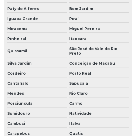
Fornecedor de suco
Paty do Alferes
Bom Jardim
Fornecedores de bebidas e alimentos
Iguaba Grande
Piraí
Fornecedores de biscoitos em sao paulo
Miracema
Miguel Pereira
Fornecedores de material de limpeza e descartaveis
Pinheiral
Itaocara
Fornecedores de produtos de limpeza para empresas
São José do Vale do Rio
Quissamã
Preto
Mercado online
Silva Jardim
Conceição de Macabu
Mercado online em sp
Cordeiro
Porto Real
Papel toalha interfolha quádrupla elite excellence
Cantagalo
Sapucaia
Papel toalha melhoramentos elite
Mendes
Rio Claro
Produtos de limpeza para empresas
Porciúncula
Carmo
Supermercado online
Sumidouro
Natividade
Cambuci
Italva
Supermercado online em sp
Carapebus
Quatis