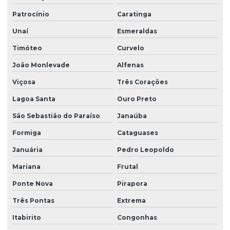
Patrocínio
Caratinga
Unaí
Esmeraldas
Timóteo
Curvelo
João Monlevade
Alfenas
Viçosa
Três Corações
Lagoa Santa
Ouro Preto
São Sebastião do Paraíso
Janaúba
Formiga
Cataguases
Januária
Pedro Leopoldo
Mariana
Frutal
Ponte Nova
Pirapora
Três Pontas
Extrema
Itabirito
Congonhas