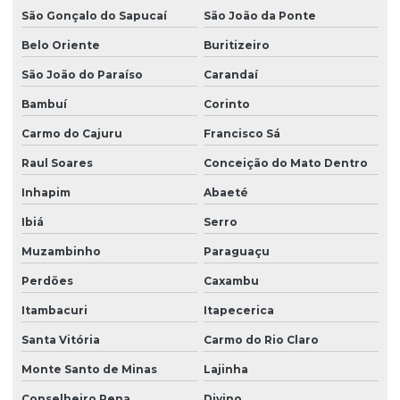
São Gonçalo do Sapucaí
São João da Ponte
Belo Oriente
Buritizeiro
São João do Paraíso
Carandaí
Bambuí
Corinto
Carmo do Cajuru
Francisco Sá
Raul Soares
Conceição do Mato Dentro
Inhapim
Abaeté
Ibiá
Serro
Muzambinho
Paraguaçu
Perdões
Caxambu
Itambacuri
Itapecerica
Santa Vitória
Carmo do Rio Claro
Monte Santo de Minas
Lajinha
Conselheiro Pena
Divino