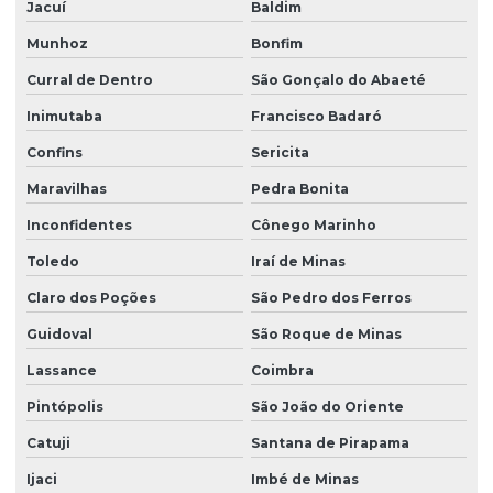
Jacuí
Baldim
Munhoz
Bonfim
Curral de Dentro
São Gonçalo do Abaeté
Inimutaba
Francisco Badaró
Confins
Sericita
Maravilhas
Pedra Bonita
Inconfidentes
Cônego Marinho
Toledo
Iraí de Minas
Claro dos Poções
São Pedro dos Ferros
Guidoval
São Roque de Minas
Lassance
Coimbra
Pintópolis
São João do Oriente
Catuji
Santana de Pirapama
Ijaci
Imbé de Minas