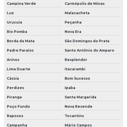
Campina Verde
Carmópolis de Minas
Luz
Malacacheta
Urucuia
Peçanha
Rio Pomba
Nova Era
Borda da Mata
São Domingos do Prata
Padre Paraíso
Santo Antônio do Amparo
Arinos
Resplendor
Lima Duarte
Itacarambi
Cássia
Bom Sucesso
Perdizes
Ipaba
Piranga
Santa Margarida
Poço Fundo
Nova Resende
Raposos
Tocantins
Campanha
Mário Campos