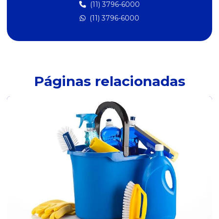
Distribuidor de biscoitos
(11) 3796-6000
(11) 3796-6000
Distribuidor de café
Distribuidor de cápsula de café
Distribuidor de cesta básica
Distribuidor de cestas sindicais
Páginas relacionadas
Distribuidor de chá envelopado
Distribuidor de chá lata
Distribuidor de copo descartável
Distribuidor de descartáveis
Distribuidor de doces
Distribuidor elite melhoramentos
Distribuidor de embalagens
Distribuidor de enlatados