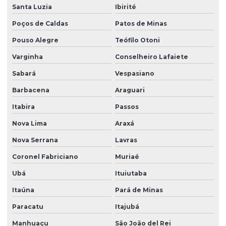
Santa Luzia
Ibirité
Poços de Caldas
Patos de Minas
Pouso Alegre
Teófilo Otoni
Varginha
Conselheiro Lafaiete
Sabará
Vespasiano
Barbacena
Araguari
Itabira
Passos
Nova Lima
Araxá
Nova Serrana
Lavras
Coronel Fabriciano
Muriaé
Ubá
Ituiutaba
Itaúna
Pará de Minas
Paracatu
Itajubá
Manhuaçu
São João del Rei