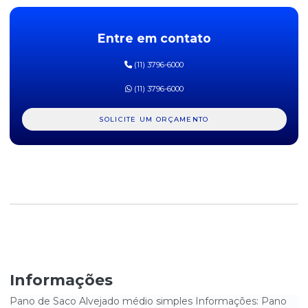
VABENE
PANO MULTIUSO AZUL 28CM X 25M
Entre em contato
PANO MULTIUSO AZUL SMART 40CMX28CM COM 600 FOLHAS
(11) 3796-6000
VABENE
(11) 3796-6000
PANO MULTIUSO BRANCO SMART 40CMX28CM COM 600 FOLHAS
VABENE
SOLICITE UM ORÇAMENTO
PANO MULTIUSO FORTLIMP AZUL COM 5UN
PANO MULTIUSO V-WIPE 30CMX35CM VABENE COM 50 PANOS
PANO MULTIUSO V-WIPE BRANCO 30CMX37CM VABENE
PANO MULTIUSO VABENE 30CM X 300M
PANO PARA LIMPEZA TIPO PASTELÃO - PACOTE COM 10UN
Informações
Pano de Saco Alvejado médio simples Informações: Pano