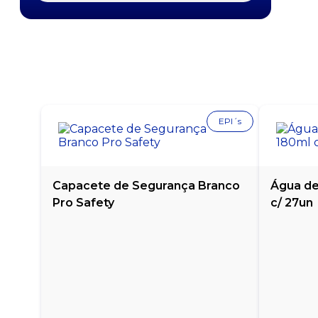
BLOCO AUTO ADESIVO NEON POST-IT
38MMX50MM - PCT. COM 4X100
BLOCO AUTO ADESIVO PAUTADO ADELBRAS -
PACOTE COM 1 BLOCO
CADERNO DE CARTOGRAFIA E DESENHO FORONI
- 96 FOLHAS
EPI´s
CADERNO FORONI 10 MATÉRIAS - 200 FOLHAS
CADERNO UNIVERSITÁRIO IMAGEM & MENSAGEM
SPIRAL - 96 FOLHAS
Capacete de Segurança Branco
Água de
Pro Safety
c/ 27un
CADERNO UNIVERSITÁRIO KAJOMA 1 MATÉRIA -
96 FOLHAS
CARTAO PONTO MENSAL PACOTE COM 100
UNIDADES
CARTÃO PONTO MENSAL PALHA SÃO DOMINGOS
COM 100 UNIDADES