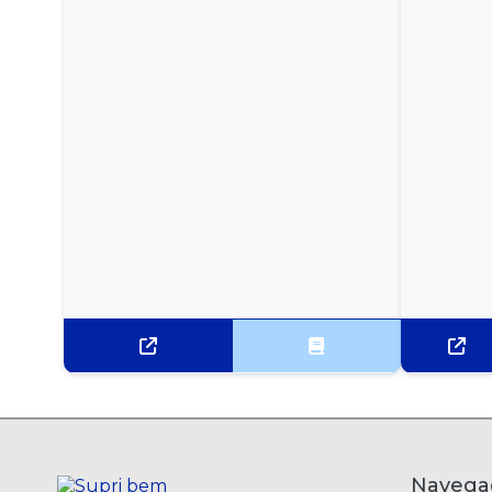
CARTOLINA AMARELA 50CM X 66CM - PACOTE
COM 100 UNIDADES
CARTOLINA AZUL 50CM X 66CM - PACOTE COM
100 UNIDADES
CARTOLINA BRANCA 50CM X 66CM - PACOTE
COM 100 UNIDADES
CARTOLINA ROSA 50CM X 66CM - PACOTE COM
100 UNIDADES
CARTOLINA VERDE 50CM X 66CM - PACOTE COM
100 UNIDADES
LIVRO ATA 50 FOLHAS
LIVRO ATA SEM MARGEM 100 FOLHAS TILIBRA
Navega
LIVRO MODELO 6 REGISTRO DOCUMENTO FISCAL