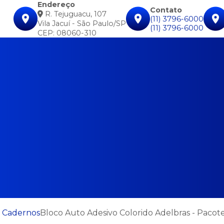
Endereço
Contato
R. Tejuguacu, 107
(11) 3796-6000
Vila Jacuí - São Paulo/SP
(11) 3796-6000
CEP: 08060-310
& Cadernos
Bloco Auto Adesivo Colorido Adelbras - Pacot