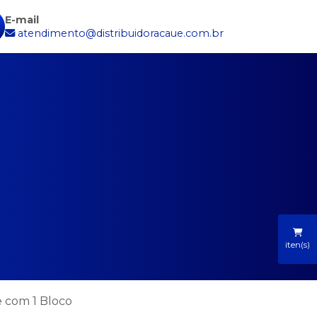
E-mail
atendimento@distribuidoracaue.com.br
iten(s)
e com 1 Bloco