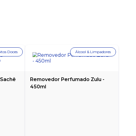
itos Doces
Álcool & Limpadores
 Sachê
Removedor Perfumado Zulu -
450ml