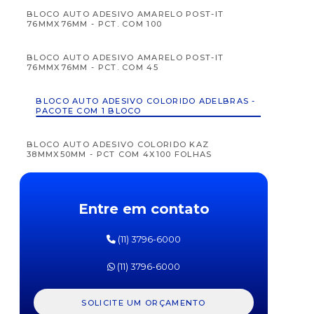
BLOCO AUTO ADESIVO AMARELO POST-IT
76MMX76MM - PCT. COM 100
BLOCO AUTO ADESIVO AMARELO POST-IT
76MMX76MM - PCT. COM 45
APTAMIL
APTAM
BLOCO AUTO ADESIVO COLORIDO ADELBRAS -
FÓRMULA
FÓRM
PACOTE COM 1 BLOCO
INFANTIL
INFAN
PRÓ
PR
EXPERT
EXPE
BLOCO AUTO ADESIVO COLORIDO KAZ
SL
SOJA
38MMX50MM - PCT COM 4X100 FOLHAS
DANONE
DANO
800G
800
BLOCO AUTO ADESIVO NEON KAZ 38MMX50MM -
PCT. COM 4X100 FOLHAS
Entre em contato
BLOCO AUTO ADESIVO NEON KAZ 76MMX102MM
(11) 3796-6000
- PCT. COM 400 FOLHAS
(11) 3796-6000
BLOCO AUTO ADESIVO NEON KAZ 76MMX76MM -
PCT. COM 400 FOLHAS
SOLICITE UM ORÇAMENTO