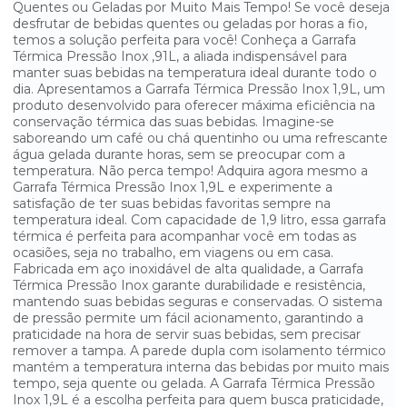
Quentes ou Geladas por Muito Mais Tempo! Se você deseja
desfrutar de bebidas quentes ou geladas por horas a fio,
GARRAFA TÉRMICA PRESSÃO BRANCA TERMOLAR - 1 LITRO
temos a solução perfeita para você! Conheça a Garrafa
Térmica Pressão Inox ,91L, a aliada indispensável para
GARRAFA TÉRMICA PRESSÃO BRANCA TERMOLAR - 1,8 LITROS
manter suas bebidas na temperatura ideal durante todo o
dia. Apresentamos a Garrafa Térmica Pressão Inox 1,9L, um
GARRAFA TÉRMICA PRESSÃO INOX SANREMO 1,9L
produto desenvolvido para oferecer máxima eficiência na
conservação térmica das suas bebidas. Imagine-se
GARRAFA TÉRMICA PRESSÃO INOX SANREMO 1L
saboreando um café ou chá quentinho ou uma refrescante
água gelada durante horas, sem se preocupar com a
temperatura. Não perca tempo! Adquira agora mesmo a
GARRAFA TÉRMICA PRESSÃO INOX TERMOLAR - 1,8 LITROS
Garrafa Térmica Pressão Inox 1,9L e experimente a
satisfação de ter suas bebidas favoritas sempre na
GARRAFA TÉRMICA PRESSÃO PRETA INVICTA - 1 LITRO
temperatura ideal. Com capacidade de 1,9 litro, essa garrafa
térmica é perfeita para acompanhar você em todas as
GARRAFA TÉRMICA PRESSÃO PRETA INVICTA - 1,8 LITROS
ocasiões, seja no trabalho, em viagens ou em casa.
Fabricada em aço inoxidável de alta qualidade, a Garrafa
GARRAFA TÉRMICA PRESSÃO PRETA TERMOLAR - 1 LITRO
Térmica Pressão Inox garante durabilidade e resistência,
mantendo suas bebidas seguras e conservadas. O sistema
de pressão permite um fácil acionamento, garantindo a
GARRAFA TÉRMICA PRESSÃO PRETA TERMOLAR - 1,8 LITROS
praticidade na hora de servir suas bebidas, sem precisar
remover a tampa. A parede dupla com isolamento térmico
GARRAFA TÉRMICA ROSCA INVICTA - 1 LITRO
mantém a temperatura interna das bebidas por muito mais
tempo, seja quente ou gelada. A Garrafa Térmica Pressão
GARRAFA TÉRMICA ROSCA INVICTA - 3 LITROS
Inox 1,9L é a escolha perfeita para quem busca praticidade,