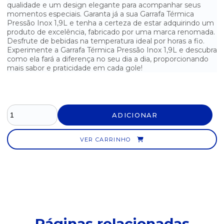
qualidade e um design elegante para acompanhar seus
momentos especiais. Garanta já a sua Garrafa Térmica
GARRAFA TÉRMICA ROSCA INVICTA - 5 LITROS
Pressão Inox 1,9L e tenha a certeza de estar adquirindo um
produto de excelência, fabricado por uma marca renomada.
GARRAFÃO PARA ÁGUA MINERAL - 10 LITROS
Desfrute de bebidas na temperatura ideal por horas a fio.
Experimente a Garrafa Térmica Pressão Inox 1,9L e descubra
JOGO DE CANECA EM PORCELANA PARA CAFÉ - 6 UNIDADES
como ela fará a diferença no seu dia a dia, proporcionando
mais sabor e praticidade em cada gole!
JOGO DE COPOS BAMBOLE 380ML - EMBALAGEM COM 8
UNIDADES
JOGO DE COPOS BELLAGIO 450ML - EMBALAGEM COM 6
UNIDADES
ADICIONAR
JOGO DE COPOS VIENA 450ML - EMBALAGEM COM 6 UNIDADES
VER CARRINHO
SACO PLÁSTICO COM TARJA 12X30CM - PACOTE COM 1000
UNIDADES
XÍCARA COM PIRES BRANCA
Páginas relacionadas