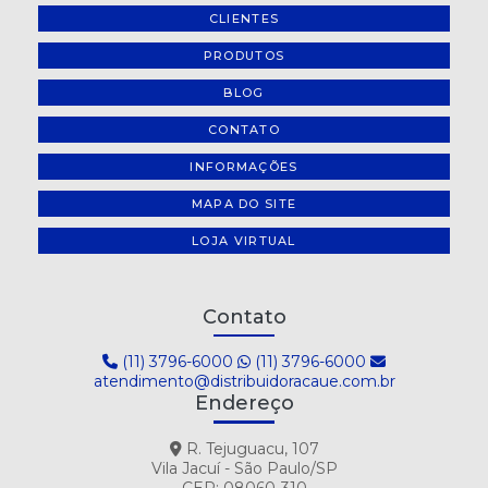
CLIENTES
PRODUTOS
BLOG
CONTATO
INFORMAÇÕES
MAPA DO SITE
LOJA VIRTUAL
Contato
(11) 3796-6000
(11) 3796-6000
atendimento@distribuidoracaue.com.br
Endereço
R. Tejuguacu, 107
Vila Jacuí - São Paulo/SP
CEP: 08060-310