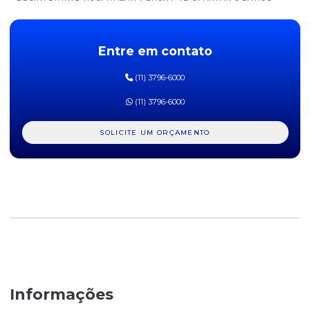
DESINFETANTE HOSPITALAR SPARCHLOR SPARTAN 5 LITROS
Entre em contato
DESINFETANTE LAVANDA DVISÃO - 5 LITROS
(11) 3796-6000
DESINFETANTE LAVANDA LARILIMP - 5 LITROS
(11) 3796-6000
DESINFETANTE LYSOFORM BRUTO 1L
SOLICITE UM ORÇAMENTO
DESINFETANTE PINHO SOL 500ML
DESINFETANTE TALCO DVISÃO - 5 LITROS
Informações