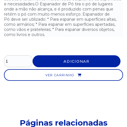
e necessidades.O Espanador de Pó tira o pó de lugares
LAVATINA COM SUPORTE / ESCOVA SANITÁRIA
onde a mão não alcança, e é produzido com penas que
retém o pó com muito menos esforço. Espanador de
RASPADOR MULTIUSO BRALIMPIA
Pó deve ser utilizado: * Para espanar em superfícies altas,
como armários; * Para espanar em superfícies apertadas,
RODO LIMPA AZULEJO
como vãos e prateleiras; * Para espanar diversos objetos,
como livros e outros.
RODO PASSA CERA
SUPER RODO ABSORVENTE COM CABO DE ALUMÍNIO
ADICIONAR
SUPORTE LIMPA TUDO BRASLIMPIA
VER CARRINHO
Páginas relacionadas