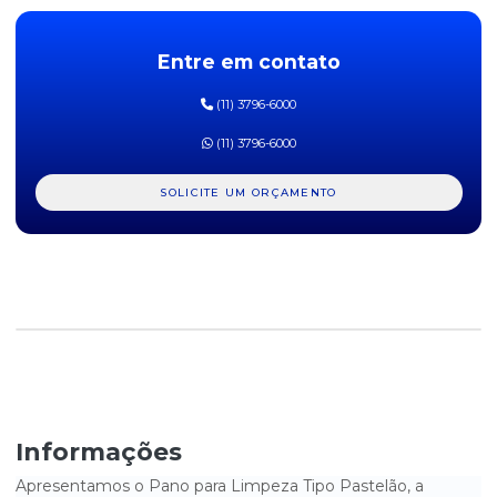
VABENE
PANO MULTIUSO AZUL 28CM X 25M
Entre em contato
PANO MULTIUSO AZUL SMART 40CMX28CM COM 600 FOLHAS
(11) 3796-6000
VABENE
(11) 3796-6000
PANO MULTIUSO BRANCO SMART 40CMX28CM COM 600 FOLHAS
VABENE
SOLICITE UM ORÇAMENTO
PANO MULTIUSO FORTLIMP AZUL COM 5UN
PANO MULTIUSO V-WIPE 30CMX35CM VABENE COM 50 PANOS
PANO MULTIUSO V-WIPE BRANCO 30CMX37CM VABENE
PANO MULTIUSO VABENE 30CM X 300M
PANO PARA LIMPEZA TIPO PASTELÃO - PACOTE COM 10UN
Informações
Apresentamos o Pano para Limpeza Tipo Pastelão, a