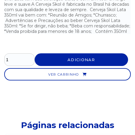
leve e suave.A Cerveja Skol é fabricada no Brasil há decadas
com sua qualidade e leveza de sempre. Cerveja Skol Lata
CERVEJA PURO MALTE BOHEMIA LATA 350ML
350ml vai bem com: *Reunião de Amigos; *Churrasco;
Advertências e Precauções ao beber Cerveja Skol Lata
CERVEJA SKOL LATA 269ML
350ml: *Se for dirigir, não beba; *Beba com responsabilidade;
*Venda proibida para menores de 18 anos; Contém 350ml
CERVEJA SKOL LATA 350ML
CERVEJA STELLA ARTOIS LATA 269ML
ADICIONAR
CONHAQUE DE GENGIBRE DREHER 900ML
GIN BEEFEATER LONDON DRY 750ML
VER CARRINHO
GIN BOMBAY SAPPHIRE LONDON DRY 750ML
VODKA ABSOLUT 1L
VODKA BALALAIKA 1L
Páginas relacionadas
VODKA CIROC 750ML
VODKA GREY GOOSE 750ML