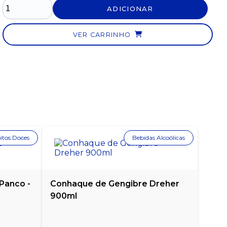
ADICIONAR
VER CARRINHO
itos Doces
Bebidas Alcoólicas
Panco -
Conhaque de Gengibre Dreher
900ml