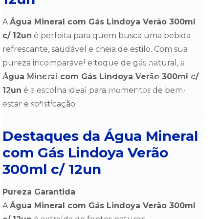
A
Água Mineral com Gás Lindoya Verão 300ml
c/ 12un
é perfeita para quem busca uma bebida
refrescante, saudável e cheia de estilo. Com sua
LEITE
LEITE
pureza incomparável e toque de gás natural, a
LEITE
LEITE
LEITE
NAN
NAN
ITE
NAN
NAN
NAN
PRO
PRO
Água Mineral com Gás Lindoya Verão 300ml c/
AN
COMFOR
PRO 2
SOY
S
1
1
FOR
2 LATA
LATA
LATA
LATA
LATA
12un
é a escolha ideal para momentos de bem-
ATA
800G -
800G -
800G -
400G
800G
G -
A
A
A
- DE
- DE
estar e sofisticação.
0 AO
PARTIR
PARTIR
PARTIR
0 AO
0 AO
MÊS
DO 6°
DO 6°
DO 6°
6°
6°
MÊS
MÊS
MÊS
MÊS
MÊS
Destaques da Água Mineral
com Gás Lindoya Verão
300ml c/ 12un
Pureza Garantida
A
Água Mineral com Gás Lindoya Verão 300ml