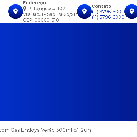
Endereço
Contato
R. Tejuguacu, 107
(11) 3796-6000
Vila Jacuí - São Paulo/SP
(11) 3796-6000
CEP: 08060-310
com Gás Lindoya Verão 300ml c/ 12un