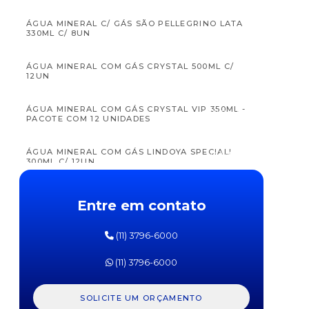
ÁGUA MINERAL C/ GÁS SÃO PELLEGRINO LATA
330ML C/ 8UN
ÁGUA MINERAL COM GÁS CRYSTAL 500ML C/
12UN
APTAMIL
APTAM
FÓRMULA
FÓRM
ÁGUA MINERAL COM GÁS CRYSTAL VIP 350ML -
INFANTIL
INFAN
PACOTE COM 12 UNIDADES
PRÓ
PR
EXPERT
EXPE
SL
SOJA
ÁGUA MINERAL COM GÁS LINDOYA SPECIALI
DANONE
DANO
300ML C/ 12UN
800G
800
ÁGUA MINERAL COM GÁS LINDOYA VERÃO 300ML
Entre em contato
C/ 12UN
(11) 3796-6000
ÁGUA MINERAL COM GÁS MINALBA 310ML -
PACOTE COM 12 UNIDADES
(11) 3796-6000
ÁGUA MINERAL COM GÁS MINALBA 510ML -
PACOTE COM 12 UNIDADES
SOLICITE UM ORÇAMENTO